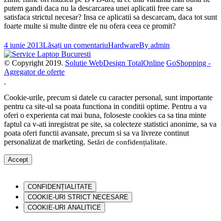
putem gandi daca nu la descarcarea unei aplicatii free care sa
satisfaca strictul necesar? Insa ce aplicatii sa descarcam, daca tot sunt
foarte multe si multe dintre ele nu ofera ceea ce promit?
4 iunie 2013
Lăsați un comentariu
Hardware
By
admin
© Copyright 2019.
Solutie WebDesign TotalOnline
GoShopping -
Agregator de oferte
Cookie-urile, precum si datele cu caracter personal, sunt importante
pentru ca site-ul sa poata functiona in conditii optime. Pentru a va
oferi o experienta cat mai buna, foloseste cookies ca sa tina minte
faptul ca v-ati inregistrat pe site, sa colecteze statistici anonime, sa va
poata oferi functii avansate, precum si sa va livreze continut
personalizat de marketing.
Setări de confidențialitate
.
Accept
CONFIDENȚIALITATE
COOKIE-URI STRICT NECESARE
COOKIE-URI ANALITICE