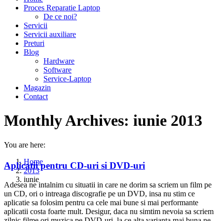
Proces Reparatie Laptop
De ce noi?
Servicii
Servicii auxiliare
Preturi
Blog
Hardware
Software
Service-Laptop
Magazin
Contact
Monthly Archives:
iunie 2013
You are here:
Home
Aplicatii pentru CD-uri si DVD-uri
2013
iunie
Adesea ne intalnim cu situatii in care ne dorim sa scriem un film pe
un CD, ori o intreaga discografie pe un DVD, insa nu stim ce
aplicatie sa folosim pentru ca cele mai bune si mai performante
aplicatii costa foarte mult. Desigur, daca nu simtim nevoia sa scriem
zilnic filme ori muzica pe DVD-uri, la ce alta varianta mai buna ne