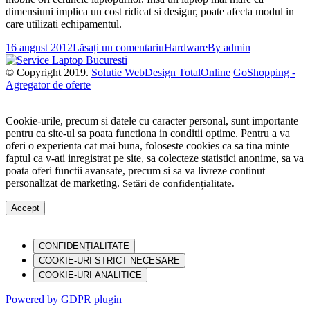
dimensiuni implica un cost ridicat si desigur, poate afecta modul in
care utilizati echipamentul.
16 august 2012
Lăsați un comentariu
Hardware
By
admin
© Copyright 2019.
Solutie WebDesign TotalOnline
GoShopping -
Agregator de oferte
Cookie-urile, precum si datele cu caracter personal, sunt importante
pentru ca site-ul sa poata functiona in conditii optime. Pentru a va
oferi o experienta cat mai buna, foloseste cookies ca sa tina minte
faptul ca v-ati inregistrat pe site, sa colecteze statistici anonime, sa va
poata oferi functii avansate, precum si sa va livreze continut
personalizat de marketing.
Setări de confidențialitate
.
Accept
CONFIDENȚIALITATE
COOKIE-URI STRICT NECESARE
COOKIE-URI ANALITICE
Powered by GDPR plugin