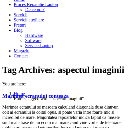
Proces Reparatie Laptop
De ce noi?
Servicii
Servicii auxiliare
Preturi
Blog
Hardware
Software
Service-Laptop
Magazin
Contact
Tag Archives:
aspectul imaginii
You are here:
Home
Marimea ecranului conteaza
Entries tagged with "aspectul imaginii"
Marimea ecranului se masoara calculand diagonala dusa dintr-un
colt al ecranului la coltul opus, si poate varia intre foarte mic si
incredibil de mare. Majoritatea rapoartelor indica faptul ca masele
sunt mai atrase de un ecran mai mare cand vine vorba de telefoane
mobile ori ecranele laptopurilor. Insa un laptop mai mare ca