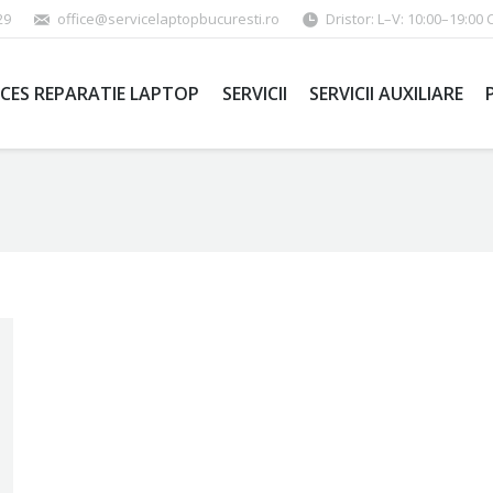
29
office@servicelaptopbucuresti.ro
Dristor: L–V: 10:00–19:00 
CES REPARATIE LAPTOP
SERVICII
SERVICII AUXILIARE