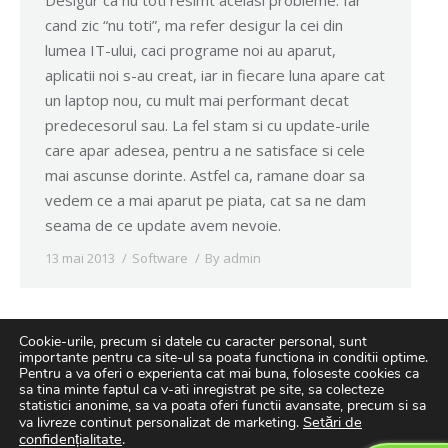
Desigur ca nu toti resimt acelasi probleme. Iar
cand zic “nu toti”, ma refer desigur la cei din
lumea IT-ului, caci programe noi au aparut,
aplicatii noi s-au creat, iar in fiecare luna apare cat
un laptop nou, cu mult mai performant decat
predecesorul sau. La fel stam si cu update-urile
care apar adesea, pentru a ne satisface si cele
mai ascunse dorinte. Astfel ca, ramane doar sa
vedem ce a mai aparut pe piata, cat sa ne dam
seama de ce update avem nevoie.
13 mai 2013
Software
By
admin
Cookie-urile, precum si datele cu caracter personal, sunt
importante pentru ca site-ul sa poata functiona in conditii optime.
Pentru a va oferi o experienta cat mai buna, foloseste cookies ca
sa tina minte faptul ca v-ati inregistrat pe site, sa colecteze
statistici anonime, sa va poata oferi functii avansate, precum si sa
Setări de
va livreze continut personalizat de marketing.
confidențialitate
.