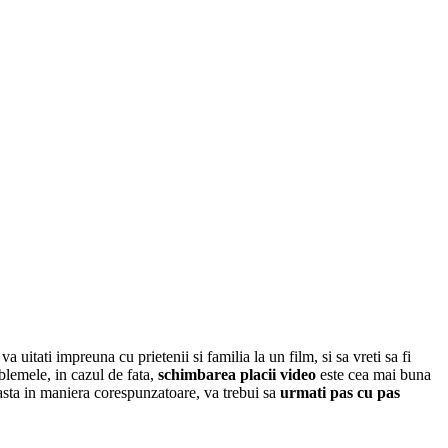
 uitati impreuna cu prietenii si familia la un film, si sa vreti sa fi
blemele, in cazul de fata,
schimbarea placii video
este cea mai buna
e asta in maniera corespunzatoare, va trebui sa
urmati pas cu pas