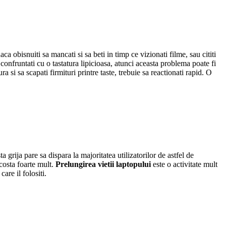
ca obisnuiti sa mancati si sa beti in timp ce vizionati filme, sau cititi
 confruntati cu o tastatura lipicioasa, atunci aceasta problema poate fi
a si sa scapati firmituri printre taste, trebuie sa reactionati rapid. O
a grija pare sa dispara la majoritatea utilizatorilor de astfel de
 costa foarte mult.
Prelungirea vietii laptopului
este o activitate mult
are il folositi.