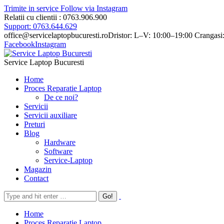
Trimite in service
Follow via Instagram
Relatii cu clientii : 0763.906.900
Support: 0763.644.629
office@servicelaptopbucuresti.ro
Dristor: L–V: 10:00–19:00 Crangasi
Facebook
Instagram
Service Laptop Bucuresti
Home
Proces Reparatie Laptop
De ce noi?
Servicii
Servicii auxiliare
Preturi
Blog
Hardware
Software
Service-Laptop
Magazin
Contact
Home
Proces Reparatie Laptop