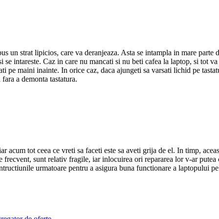
pus un strat lipicios, care va deranjeaza. Asta se intampla in mare parte da
 se intareste. Caz in care nu mancati si nu beti cafea la laptop, si tot va
i pe maini inainte. In orice caz, daca ajungeti sa varsati lichid pe tastatur
i fara a demonta tastatura.
 acum tot ceea ce vreti sa faceti este sa aveti grija de el. In timp, aceast
 frecvent, sunt relativ fragile, iar inlocuirea ori repararea lor v-ar putea
 intructiunile urmatoare pentru a asigura buna functionare a laptopului pe c
egator de oferte