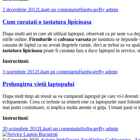
2 decembrie 2012
Lăsați un comentariu
Hardware
By
admin
Cum curatati o tastatura lipicioasa
Dupa multi ani in care ati utilizat laptopul, observati ca pe taste s-a de
stirile online.
Firmiturile
si
cafeaua varsata
pe tastatura se depunde si
cauzata de faptul ca nu aveati degetele curate, deci ar trebui sa va spalat
tastatura lipicioasa
poate fi curatata fara a duce laptopul in service, s
Instructiuni:
3 noiembrie 2012
Lăsați un comentariu
Hardware
By
admin
Prelungirea vietii laptopului
Dupa mult timp ati reusit sa va cumparati laptopul pe care vi-l doreati iar
echipamente. Ceea ce trebuie sa retineti este ca laptopurile sunt folosite
mai putin costisitoare, si implica multa atentie si grija. Urmati pasii si
Instructiuni
:
20 octombrie 2012
Lăsați un comentariu
Software
By
admin
© Copyright 2019.
Solutie WebDesign TotalOnline
GoShopping - Agr