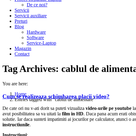
De ce noi?
Servicii
Servicii auxiliare
Preturi
Blog
Hardware
Software
Service-Laptop
Magazin
Contact
Tag Archives:
cablul de aliment
You are here:
Home
Cum se realizeaza schimbarea placii video?
Entries tagged with "cablul de alimentare"
De cate ori nu v-ati dorit sa puteti vizualiza
video-urile pe youtube
la
avut posibilitatea sa va uitati la
film in HD
. Daca pana acum erati obisn
solutie. Iar daca sunteti impatimiti ai jocurilor pe calculator, atunci o
instructiunile
.
Instructiuni
: