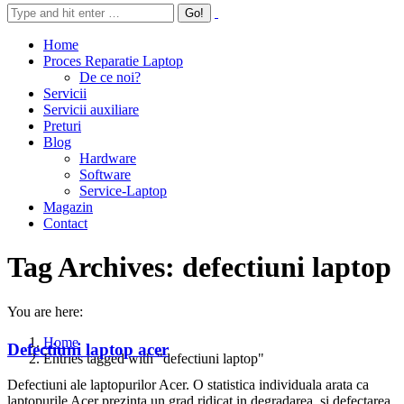
Home
Proces Reparatie Laptop
De ce noi?
Servicii
Servicii auxiliare
Preturi
Blog
Hardware
Software
Service-Laptop
Magazin
Contact
Tag Archives:
defectiuni laptop
You are here:
Home
Defectiuni laptop acer
Entries tagged with "defectiuni laptop"
Defectiuni ale laptopurilor Acer. O statistica individuala arata ca
laptopurile Acer prezinta un grad ridicat in degradarea si defectarea