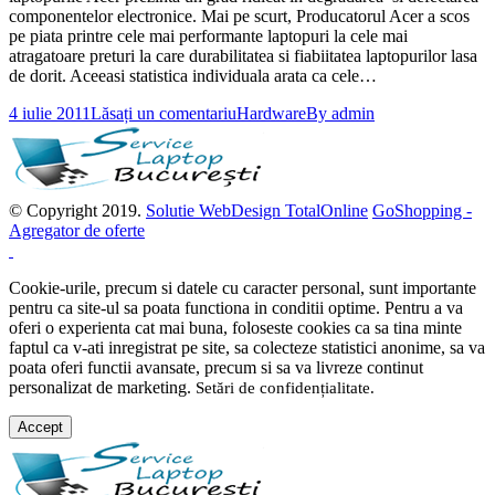
componentelor electronice. Mai pe scurt, Producatorul Acer a scos
pe piata printre cele mai performante laptopuri la cele mai
atragatoare preturi la care durabilitatea si fiabiitatea laptopurilor lasa
de dorit. Aceeasi statistica individuala arata ca cele…
4 iulie 2011
Lăsați un comentariu
Hardware
By
admin
© Copyright 2019.
Solutie WebDesign TotalOnline
GoShopping -
Agregator de oferte
Cookie-urile, precum si datele cu caracter personal, sunt importante
pentru ca site-ul sa poata functiona in conditii optime. Pentru a va
oferi o experienta cat mai buna, foloseste cookies ca sa tina minte
faptul ca v-ati inregistrat pe site, sa colecteze statistici anonime, sa va
poata oferi functii avansate, precum si sa va livreze continut
personalizat de marketing.
Setări de confidențialitate
.
Accept