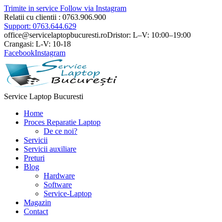
Trimite in service
Follow via Instagram
Relatii cu clientii : 0763.906.900
Support: 0763.644.629
office@servicelaptopbucuresti.ro
Dristor: L–V: 10:00–19:00
Crangasi: L-V: 10-18
Facebook
Instagram
Service Laptop Bucuresti
Home
Proces Reparatie Laptop
De ce noi?
Servicii
Servicii auxiliare
Preturi
Blog
Hardware
Software
Service-Laptop
Magazin
Contact