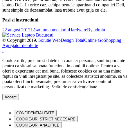
laptop Dell. In orice caz, echipamentele apartinand companiei Dell,
sunt simplu de dezasamblat, insa trebuie avut grija cu ele.
Pasi si instructiuni
:
22 august 2012
Lăsați un comentariu
Hardware
By
admin
© Copyright 2019.
Solutie WebDesign TotalOnline
GoShopping -
Agregator de oferte
Cookie-urile, precum si datele cu caracter personal, sunt importante
pentru ca site-ul sa poata functiona in conditii optime. Pentru a va
oferi o experienta cat mai buna, foloseste cookies ca sa tina minte
faptul ca v-ati inregistrat pe site, sa colecteze statistici anonime, sa va
poata oferi functii avansate, precum si sa va livreze continut
personalizat de marketing.
Setări de confidențialitate
.
Accept
CONFIDENȚIALITATE
COOKIE-URI STRICT NECESARE
COOKIE-URI ANALITICE