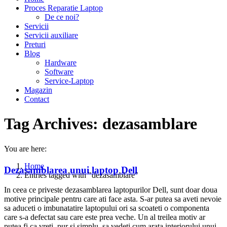
Proces Reparatie Laptop
De ce noi?
Servicii
Servicii auxiliare
Preturi
Blog
Hardware
Software
Service-Laptop
Magazin
Contact
Tag Archives:
dezasamblare
You are here:
Home
Dezasamblarea unui laptop Dell
Entries tagged with "dezasamblare"
In ceea ce priveste dezasamblarea laptopurilor Dell, sunt doar doua
motive principale pentru care ati face asta. S-ar putea sa aveti nevoie
sa aduceti o imbunatatire laptopului ori sa scoateti o componenta
care s-a defectat sau care este prea veche. Un al treilea motiv ar
putea fi ca vreti, pur si simplu, sa vedeti cum arata interiorului unui