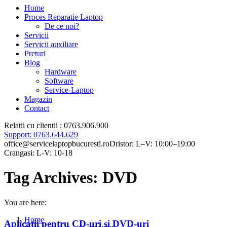
Home
Proces Reparatie Laptop
De ce noi?
Servicii
Servicii auxiliare
Preturi
Blog
Hardware
Software
Service-Laptop
Magazin
Contact
Relatii cu clientii : 0763.906.900
Support: 0763.644.629
office@servicelaptopbucuresti.ro
Dristor: L–V: 10:00–19:00
Crangasi: L-V: 10-18
Tag Archives:
DVD
You are here:
Home
Aplicatii pentru CD-uri si DVD-uri