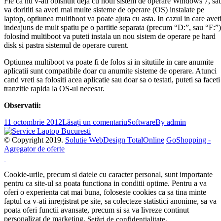
Fie ca nu v-ati obisnuit deja cu noul sistem de operare Windows 7, sa
va dorititi sa aveti mai multe sisteme de operare (OS) instalate pe
laptop, optiunea multiboot va poate ajuta cu asta. In cazul in care avet
indeajuns de mult spatiu pe o partitie separata (precum “D:”, sau “F:”)
folosind multiboot va puteti instala un nou sistem de operare pe hard
disk si pastra sistemul de operare curent.
Optiunea multiboot va poate fi de folos si in situtiile in care anumite
aplicatii sunt compatibile doar cu anumite sisteme de operare. Atunci
cand vreti sa folositi acea aplicatie sau doar sa o testati, puteti sa faceti
tranzitie rapida la OS-ul necesar.
Observatii:
11 octombrie 2012
Lăsați un comentariu
Software
By
admin
© Copyright 2019.
Solutie WebDesign TotalOnline
GoShopping -
Agregator de oferte
Cookie-urile, precum si datele cu caracter personal, sunt importante
pentru ca site-ul sa poata functiona in conditii optime. Pentru a va
oferi o experienta cat mai buna, foloseste cookies ca sa tina minte
faptul ca v-ati inregistrat pe site, sa colecteze statistici anonime, sa va
poata oferi functii avansate, precum si sa va livreze continut
personalizat de marketing.
Setări de confidențialitate
.