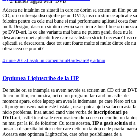
Entries tagged with "DVD"
Adesea ne intalnim cu situatii in care ne dorim sa scriem un film pe u
CD, ori o intreaga discografie pe un DVD, insa nu stim ce aplicatie sa
folosim pentru ca cele mai bune si mai performante aplicatii costa foar
mult. Desigur, daca nu simtim nevoia sa scriem zilnic filme ori muzica
pe DVD-uri, la ce alta varianta mai buna ne putem gandi daca nu la
descarcarea unei aplicatii free care sa satisfaca strictul necesar? Insa c
aplicatii sa descarcam, daca tot sunt foarte multe si multe dintre ele nu
ofera ceea ce promit?
4 iunie 2013
Lăsați un comentariu
Hardware
By
admin
Optiunea Lightscribe de la HP
De multe ori se intampla sa avem nevoie sa scriem un CD ori un DV
fie cu un film, cu muzica, ori cu un program. Iar cand un astfel de
moment apare, orice laptop am avea la indemana, pe care Nero ori un
alt program asemanator este instalat, ne-ar putea ajuta sa facem asta fa
nicio problema. Insa atunci cand vine vorba de
inscriptionari pe
DVD
-uri, astfel incat sa le recunoastem dupa ceea ce contin, un lapto
nu mai par la fel de folositor. Cu toate acestea,
HP a gasit solutia
si a
pus-o la dispozitia tututor celor care detin un laptop ce le poarta marca
Aceasta este optiunea Lightscribe, care ofera posibilitatea de a