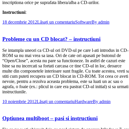
inscriptiona orice pe suprafata libera/alba a CD-urilor.
Instructiuni
:
18 decembrie 2012
Lăsați un comentariu
Software
By
admin
Probleme cu un CD blocat? – instructiuni
Se intampla uneori ca CD-ul ori DVD-ul pe care l-ati introdus in CD-
ROM sa nu mai vrea sa iasa. Ori de cate ori apasati pe butonul de
“Open/Close”, acesta nu pare sa functioneze. In astfel de cazuri este
bine sa nu incercati sa fortati carcasa ce tine CD-ul in loc, deoarce
multe din componetele interioare sunt fragile. Cu toate acestea, vreti s
stiti cum puteti recupera un CD blocat in CD-ROM. Tot ceea ce aveti
nevoie, pentru a rezolva aceasta problema, este sa luati un ac sau o
agrafa, o foaie (ex.: plicul in care era pastrat CD-ul initial) si sa urmati
instructiunile.
10 noiembrie 2012
Lăsați un comentariu
Hardware
By
admin
Optiunea multiboot – pasi si instructiuni