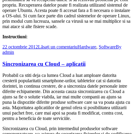
propriu. Recuperarea datelor poate fi realizata utilizand sistemul de
operare Ubuntu. Acesta poate fi accesat fara a fi necesara o instalare
a OS-ului. Si cum face parte din cadrul sistemelor de operare Linux,
prin modul cum lucreaza, sansele ca virusii sa se mai multiplice si sa
mai atace si alte fisiere scade.
Instructiuni
:
22 octombrie 2012
Lăsați un comentariu
Hardware
,
Software
By
admin
Sincronizarea cu Cloud – aplicatii
Probabil ca stiti deja ca lumea Cloud a luat amploare datorita
cresterii popularitatii smartphone-urilor, tabletelor cat si datorita
dorintei, in continua crestere, de a sincroniza datele personale intre
diferite echipamente. Din aceasta cauza sincronizarea cu Cloud a
ajuns sa fie o solutie viabila, iar mai multe companii au ajuns sa
puna la dispozitie diferite produse software care sa va poata ajuta cu
asta. Majoritatea aplicatiilor de genul ofera si posibilitatea utilizarii
unui pachet free, care mai apoi sa poata fi modificat, contra cost,
pentru a beneficia de toate serviciile.
Sincronizarea cu Cloud, prin intermediul produselor software
corespunzatoare, va asigura de securizarea fisierelor si de codificarea