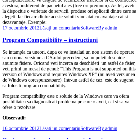
acestora, indiferent de pachetul ales (free ori premium). Astfel, aveti
la dispozitie o varietate de servicii, produse ori aplicatii dintre care sa
alegeti. Iar fiecare dintre aceste solutii vine atat cu avantaje cat si
dezavantaje. Exemple:
17 octombrie 2012
Lăsați un comentariu
Software
By
admin
Program Compatibility – instructiuni
Se intampla ca uneori, dupa ce va instalati un nou sistem de operare,
sau o noua versiune a OS-ului precedent, sa nu puteti deschide
anumite fisiere. Oricand veti incerca sa deschideti un astfel de fisier,
veti primi un mesaj de genul: “This Program is not supported on this
version of Windows and requires Windows XP” (nu aveti versiunea
de Windows corespunzatoare). Intr-un astfel de caz, este de sugerat
sa folositi program compatibility.
Program compatibility este o solutie de la Windows care va ofera
posibilitatea sa diagnositcati problema pe care o aveti, cat si sa va
ofere o rezolvare.
Observatii:
16 octombrie 2012
Lăsați un comentariu
Software
By
admin