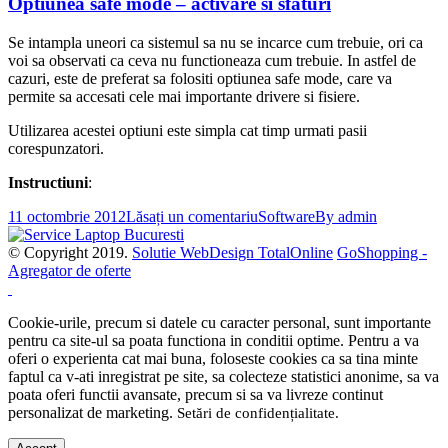
Optiunea safe mode – activare si sfaturi
Se intampla uneori ca sistemul sa nu se incarce cum trebuie, ori ca
voi sa observati ca ceva nu functioneaza cum trebuie. In astfel de
cazuri, este de preferat sa folositi optiunea safe mode, care va
permite sa accesati cele mai importante drivere si fisiere.
Utilizarea acestei optiuni este simpla cat timp urmati pasii
corespunzatori.
Instructiuni
:
11 octombrie 2012
Lăsați un comentariu
Software
By
admin
© Copyright 2019.
Solutie WebDesign TotalOnline
GoShopping -
Agregator de oferte
Cookie-urile, precum si datele cu caracter personal, sunt importante
pentru ca site-ul sa poata functiona in conditii optime. Pentru a va
oferi o experienta cat mai buna, foloseste cookies ca sa tina minte
faptul ca v-ati inregistrat pe site, sa colecteze statistici anonime, sa va
poata oferi functii avansate, precum si sa va livreze continut
personalizat de marketing.
Setări de confidențialitate
.