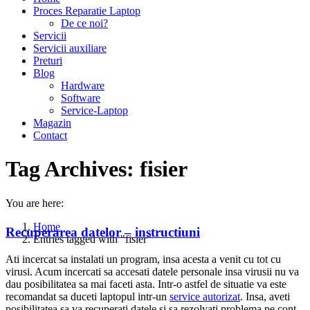
Proces Reparatie Laptop
De ce noi?
Servicii
Servicii auxiliare
Preturi
Blog
Hardware
Software
Service-Laptop
Magazin
Contact
Tag Archives:
fisier
You are here:
Home
Recuperarea datelor – instructiuni
Entries tagged with "fisier"
Ati incercat sa instalati un program, insa acesta a venit cu tot cu
virusi. Acum incercati sa accesati datele personale insa virusii nu va
dau posibilitatea sa mai faceti asta. Intr-o astfel de situatie va este
recomandat sa duceti laptopul intr-un
service autorizat
. Insa, aveti
posibilitatea sa va recuperati datele si sa rezolvati problema pe cont