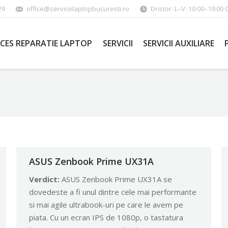
29
office@servicelaptopbucuresti.ro
Dristor: L–V: 10:00–19:00 
CES REPARATIE LAPTOP
SERVICII
SERVICII AUXILIARE
ASUS Zenbook Prime UX31A
Verdict:
ASUS Zenbook Prime UX31A se
dovedeste a fi unul dintre cele mai performante
si mai agile ultrabook-uri pe care le avem pe
piata. Cu un ecran IPS de 1080p, o tastatura