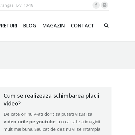
Crangasi: L-V: 10-18
PRETURI
BLOG
MAGAZIN
CONTACT
Cum se realizeaza schimbarea placii
video?
De cate ori nu v-ati dorit sa puteti vizualiza
video-urile pe youtube
la o calitate a imaginii
mult mai buna. Sau cat de des nu vi se intampla