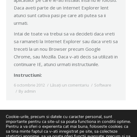
aplicatiilor pe care le-ati instalat insa nu le folositi.
Daca aveti parte de un Internet Explorer lent
atunci sunt cativa pasi pe care ati putea sa ii
urmati.
Intai de toate va trebui sa va decideti daca vreti
sa ramaneti la Internet Explorer sau daca vreti sa
treceti la un nou Browser precum Google
Chrome, sau Mozilla. Daca v-ati decis sa utilizati in
continuare IE, atunci urmati instructiunile.
Instructiuni:
6 octombrie 2012
Lăsați un comentariu
Software
By
admin
Cookie-urile, precum si datele cu caracter personal, sunt
importante pentru ca site-ul sa poata functiona in conditii optime.
Pentru a va oferi o experienta cat mai buna, foloseste cookies ca
sa tina minte faptul ca v-ati inregistrat pe site, sa colecteze
statistici anonime, sa va poata oferi functii avansate, precum si sa