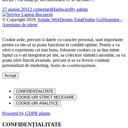
27 august 2011
2 comentarii
Hardware
By
admin
© Copyright 2019.
Solutie WebDesign TotalOnline
GoShopping -
Agregator de oferte
Cookie-urile, precum si datele cu caracter personal, sunt importante
pentru ca site-ul sa poata functiona in conditii optime. Pentru a va
oferi o experienta cat mai buna, foloseste cookies ca sa tina minte
faptul ca v-ati inregistrat pe site, sa colecteze statistici anonime, sa va
poata oferi functii avansate, precum si sa va livreze continut
personalizat de marketing.
Setări de confidențialitate
.
Accept
CONFIDENȚIALITATE
COOKIE-URI STRICT NECESARE
COOKIE-URI ANALITICE
Powered by GDPR plugin
CONFIDENȚIALITATE