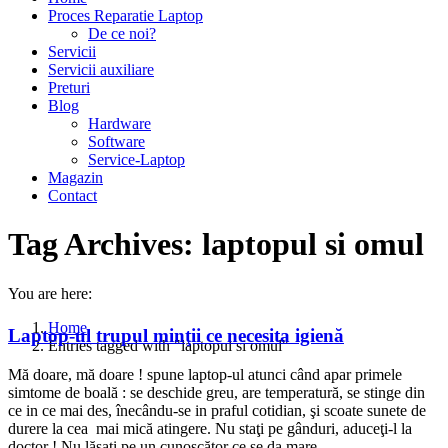
Proces Reparatie Laptop
De ce noi?
Servicii
Servicii auxiliare
Preturi
Blog
Hardware
Software
Service-Laptop
Magazin
Contact
Tag Archives:
laptopul si omul
You are here:
Home
Laptop-ul trupul minţii ce necesita igienă
Entries tagged with "laptopul si omul"
Mă doare, mă doare ! spune laptop-ul atunci când apar primele
simtome de boală : se deschide greu, are temperatură, se stinge din
ce in ce mai des, înecându-se in praful cotidian, şi scoate sunete de
durere la cea mai mică atingere. Nu staţi pe gânduri, aduceţi-l la
doctor ! Nu lăsaţi pe un cunoscător ce se da mare…