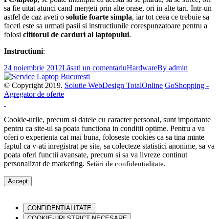
sa fie uitat atunci cand mergeti prin alte orase, ori in alte tari. Intr-un
astfel de caz aveti o
solutie foarte simpla
, iar tot ceea ce trebuie sa
faceti este sa urmati pasii si instructiunile corespunzatoare pentru a
folosi
cititorul de carduri al laptopului
.
Instructiuni
:
24 noiembrie 2012
Lăsați un comentariu
Hardware
By
admin
© Copyright 2019.
Solutie WebDesign TotalOnline
GoShopping -
Agregator de oferte
Cookie-urile, precum si datele cu caracter personal, sunt importante
pentru ca site-ul sa poata functiona in conditii optime. Pentru a va
oferi o experienta cat mai buna, foloseste cookies ca sa tina minte
faptul ca v-ati inregistrat pe site, sa colecteze statistici anonime, sa va
poata oferi functii avansate, precum si sa va livreze continut
personalizat de marketing.
Setări de confidențialitate
.
Accept
CONFIDENȚIALITATE
COOKIE-URI STRICT NECESARE