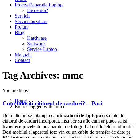
Proces Reparatie Laptop
De ce noi?
Servicii
Servicii auxiliare
Preturi
Blog
Hardware
Software
Service-Laptop
Magazin
Contact
Tag Archives:
mmc
You are here:
Home
Cum folositi cititorul de carduri? – Pasi
Entries tagged with "mmc"
De multe ori se intampla ca
utilizatorii de laptopuri
sa uite de
cititorul de carduri incorporat, insa vor sa afle cum ar putea sa isi
transfere pozele
de pe aparatul de fotografiat ori de telefonul mobil.
Desi mobilul si aparatul foto vin cu un cablu de transfer de date pt
PC/laptop
, se poate intampla ca acesta sa se piarda, sa se strice, ori