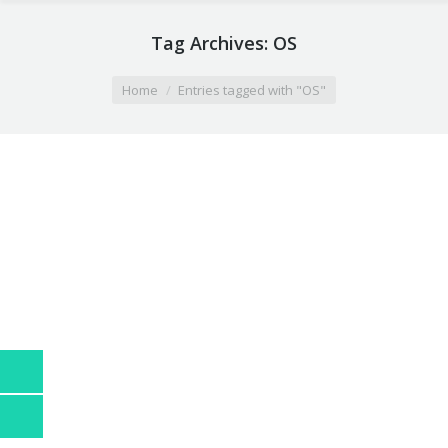
Tag Archives:
OS
You are here:
Home
Entries tagged with "OS"
Recuperarea datelor – instructiuni
Ati incercat sa instalati un program, insa acesta a
venit cu tot cu virusi. Acum incercati sa accesati
datele personale insa virusii nu va dau posibilitatea
sa mai faceti asta. Intr-o astfel de situatie va este
recomandat sa duceti laptopul intr-un
service
autorizat
. Insa, aveti posibilitatea sa va recuperati
datele si sa rezolvati problema pe cont propriu.
Recuperarea datelor poate fi realizata utilizand
sistemul de operare Ubuntu. Acesta poate fi