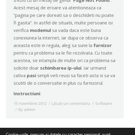
treziti cu un mesaj de genul “
Page Not Found
“.
Acest mesaj de eroare va atentioneaza ca
“pagina pe care doreati sa o deschideti nu poate
fi gasita”. In astfel de situatii, multe persoane isi
verifica
modemul
sa vada daca este buna
conexiunea la internet, iar dupa ce observa ca
aceasta este in regula, aleg sa sune la
furnizor
pentru ca problema sa le fie rezolvata. Cu toate
acestea, se intampla de multe ori ca problema sa
solicite doar
schimbarea ip-ului
. Iar urmand
cativa
pasi
simpli veti reusi sa faceti asta si sa va
scutiti de o conversatie in plus cu furnizorul.
Instructiuni
:
15 noiembrie 2012
Lăsați un comentariu
Software
By
admin
Cookie-urile, precum si datele cu caracter personal, sunt