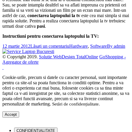
Sau, se poate intampla dealtfel sa va aflati impreuna cu prietenii ori
familia si sa vreti sa vizionati un film pe un ecran mai mare. Intr-un
astfel de caz,
conectarea laptopului la tv
este cea mai simpla si mai
rapida solutie. Pentru a realiza conectarea laptopului la tv trebuiesc
urmati doar cativa
pasi
.
Instructiuni pentru conectarea laptopului la TV:
12 martie 2012
Lăsați un comentariu
Hardware
,
Software
By
admin
© Copyright 2019.
Solutie WebDesign TotalOnline
GoShopping -
Agregator de oferte
Cookie-urile, precum si datele cu caracter personal, sunt importante
pentru ca site-ul sa poata functiona in conditii optime. Pentru a va
oferi o experienta cat mai buna, foloseste cookies ca sa tina minte
faptul ca v-ati inregistrat pe site, sa colecteze statistici anonime, sa va
poata oferi functii avansate, precum si sa va livreze continut
personalizat de marketing.
Setări de confidențialitate
.
Accept
CONFIDENȚIALITATE