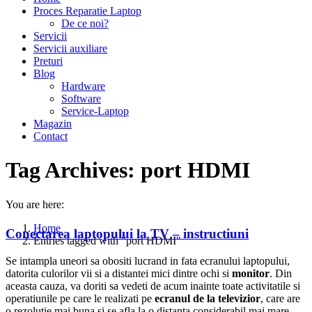
Proces Reparatie Laptop
De ce noi?
Servicii
Servicii auxiliare
Preturi
Blog
Hardware
Software
Service-Laptop
Magazin
Contact
Tag Archives:
port HDMI
You are here:
Home
Conectarea laptopului la TV – instructiuni
Entries tagged with "port HDMI"
Se intampla uneori sa obositi lucrand in fata ecranului laptopului,
datorita culorilor vii si a distantei mici dintre ochi si
monitor
. Din
aceasta cauza, va doriti sa vedeti de acum inainte toate activitatile si
operatiunile pe care le realizati pe
ecranul de la televizior
, care are
o rezolutie mai buna si se afla la o distanta considerabil mai mare.