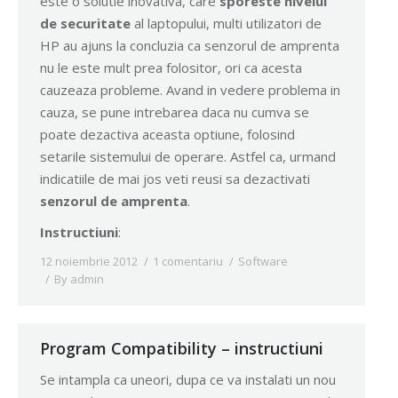
este o solutie inovativa, care
sporeste nivelul
de securitate
al laptopului, multi utilizatori de
HP au ajuns la concluzia ca senzorul de amprenta
nu le este mult prea folositor, ori ca acesta
cauzeaza probleme. Avand in vedere problema in
cauza, se pune intrebarea daca nu cumva se
poate dezactiva aceasta optiune, folosind
setarile sistemului de operare. Astfel ca, urmand
indicatiile de mai jos veti reusi sa dezactivati
senzorul de amprenta
.
Instructiuni
:
12 noiembrie 2012
1 comentariu
Software
By
admin
Program Compatibility – instructiuni
Se intampla ca uneori, dupa ce va instalati un nou