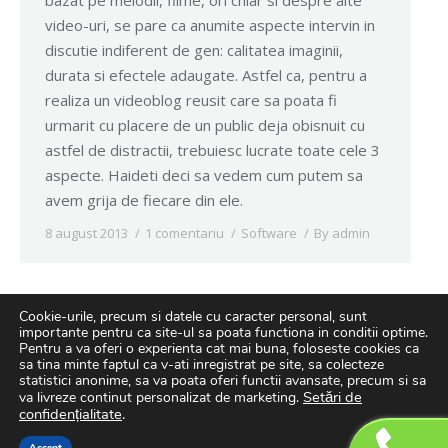
bazat pe melodii, filme, ori chiar si despre alte
video-uri, se pare ca anumite aspecte intervin in
discutie indiferent de gen: calitatea imaginii,
durata si efectele adaugate. Astfel ca, pentru a
realiza un videoblog reusit care sa poata fi
urmarit cu placere de un public deja obisnuit cu
astfel de distractii, trebuiesc lucrate toate cele 3
aspecte. Haideti deci sa vedem cum putem sa
avem grija de fiecare din ele.
8 august 2013
1 comentariu
Software
By
admin
Cookie-urile, precum si datele cu caracter personal, sunt
importante pentru ca site-ul sa poata functiona in conditii optime.
Pentru a va oferi o experienta cat mai buna, foloseste cookies ca
sa tina minte faptul ca v-ati inregistrat pe site, sa colecteze
statistici anonime, sa va poata oferi functii avansate, precum si sa
Setări de
va livreze continut personalizat de marketing.
confidențialitate
.
© Copyright 2019.
Solutie WebDesign TotalOnline
GoShopping -