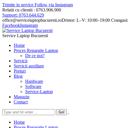
Trimite in service
Follow via Instagram
Relatii cu clientii : 0763.906.900
Support: 0763.644.629
office@servicelaptopbucuresti.ro
Dristor: L–V: 10:00–19:00 Crangasi
Facebook
Instagram
Service Laptop Bucuresti
Home
Proces Reparatie Laptop
De ce noi?
Servicii
Servicii auxiliare
Preturi
Blog
Hardware
Software
Service-Laptop
Magazin
Contact
Home
Proces Reparatie Laptop