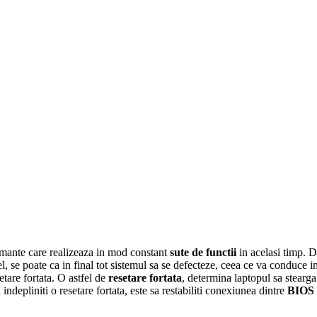
ormante care realizeaza in mod constant
sute de functii
in acelasi timp. D
tfel, se poate ca in final tot sistemul sa se defecteze, ceea ce va conduce 
setare fortata. O astfel de
resetare fortata
, determina laptopul sa stearga
indepliniti o resetare fortata, este sa restabiliti conexiunea dintre
BIOS