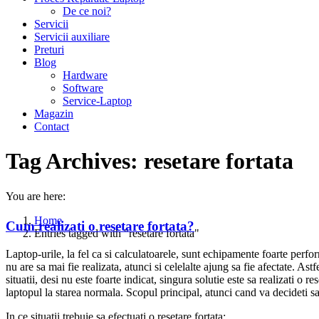
De ce noi?
Servicii
Servicii auxiliare
Preturi
Blog
Hardware
Software
Service-Laptop
Magazin
Contact
Tag Archives:
resetare fortata
You are here:
Home
Cum realizati o resetare fortata?
Entries tagged with "resetare fortata"
Laptop-urile, la fel ca si calculatoarele, sunt echipamente foarte perf
nu are sa mai fie realizata, atunci si celelalte ajung sa fie afectate. As
situatii, desi nu este foarte indicat, singura solutie este sa realizati o re
laptopul la starea normala. Scopul principal, atunci cand va decideti sa 
In ce situatii trebuie sa efectuati o resetare fortata: