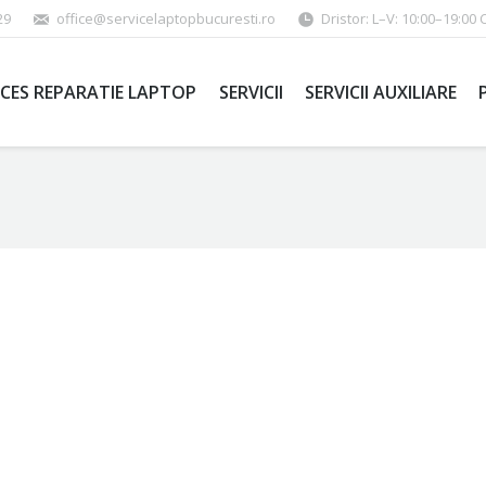
29
office@servicelaptopbucuresti.ro
Dristor: L–V: 10:00–19:00 
CES REPARATIE LAPTOP
SERVICII
SERVICII AUXILIARE
ideo?
o-urile pe youtube
la o calitate a imaginii mult mai buna. Sau cat
posibilitatea sa va uitati la
film in HD
. Daca pana acum erati obisnui
himbarea placii video
este cea mai buna solutie. Iar daca sunteti i
. Astfel ca, pentru a face asta in maniera corespunzatoare, va tr