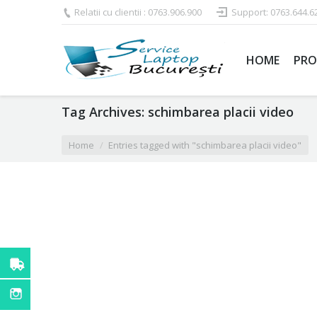
Relatii cu clientii : 0763.906.900
Support: 0763.644.6
HOME
PRO
Tag Archives:
schimbarea placii video
You are here:
Home
Entries tagged with "schimbarea placii video"
Cum se realizeaza schimbarea placii v
De cate ori nu v-ati dorit sa puteti vizualiza
vide
prietenii si familia la un film, si sa vreti sa fi avut 
va rezolva toate problemele, in cazul de fata,
sc
astfel de actiune este mai mult decat obligatorie