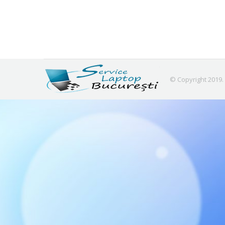
Instructiuni
:
2 decembrie 2012
Lăsați un comentariu
Hardware
© Copyright 2019.