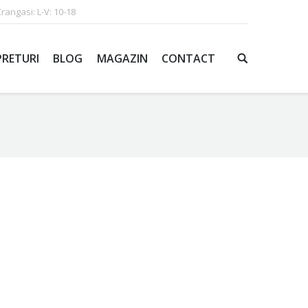
Crangasi: L-V: 10-18
PRETURI
BLOG
MAGAZIN
CONTACT
 de des nu vi se intampla sa va uitati impreuna cu
ti sa folositi o aplicatie sau un program pentru a
mpatimiti ai jocurilor pe calculator, atunci o
ebui sa
urmati pas cu pas instructiunile
.