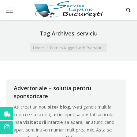
Tag Archives:
serviciu
You are here:
Home
Entries tagged with "serviciu"
Advertoriale – solutia pentru
sponsorizare
Ati creat un nou
site/ blog
, v-ati gandit mult la
ceea ce sa scrieti, ati inceput sa postati articole,
insa
vizitatorii
intarzie sa apara, iar atunci cand
apar, sunt intr-un numar mult prea mic. Asta se