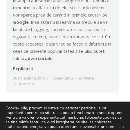
intampla adesea in randul blogurilor noi, deoarce
nimeni nu a aflat inca de ele, si nici articolele nu
vor aparea prea de curand in primele cautari pe
Google
. Insa asta nu inseamna ca trebuie sa va
lasati de blogging, caci vizitatori vor aparea cu
siguranta in timp, asta si daca vor avea ce citi. Cu
toate aceastea, daca vreti sa faceti o diferenta in
ceea ce priveste popularitatea site-ului, puteti
folosi
advertoriale
.
Explicatii
:
26 noiembrie 2012
1 comentariu
Software
By
admin
Cookie-urile, precum si datele cu caracter personal, sunt
importante pentru ca site-ul sa poata functiona in conditii optime.
Pentru a va oferi o experienta cat mai buna, foloseste cookies ca
sa tina minte faptul ca v-ati inregistrat pe site, sa colecteze
statistici anonime, sa va poata oferi functii avansate, precum si sa