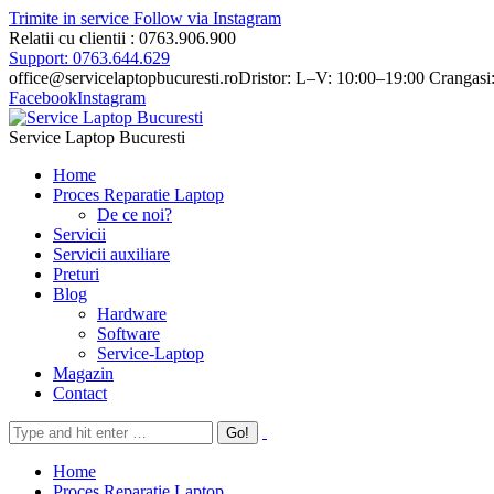
Trimite in service
Follow via Instagram
Relatii cu clientii : 0763.906.900
Support: 0763.644.629
office@servicelaptopbucuresti.ro
Dristor: L–V: 10:00–19:00 Crangasi
Facebook
Instagram
Service Laptop Bucuresti
Home
Proces Reparatie Laptop
De ce noi?
Servicii
Servicii auxiliare
Preturi
Blog
Hardware
Software
Service-Laptop
Magazin
Contact
Home
Proces Reparatie Laptop