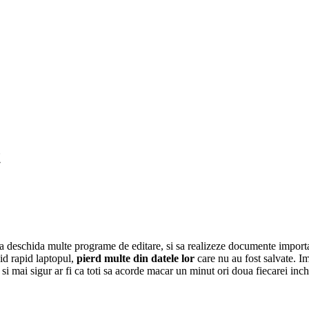
t
sa deschida multe programe de editare, si sa realizeze documente important
id rapid laptopul,
pierd multe din datele lor
care nu au fost salvate. Im
 mai sigur ar fi ca toti sa acorde macar un minut ori doua fiecarei inchi