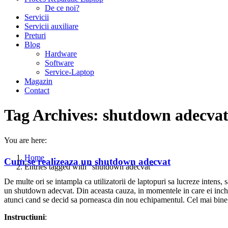
De ce noi?
Servicii
Servicii auxiliare
Preturi
Blog
Hardware
Software
Service-Laptop
Magazin
Contact
Tag Archives:
shutdown adecva
You are here:
Home
Cum se realizeaza un shutdown adecvat
Entries tagged with "shutdown adecvat"
De multe ori se intampla ca utilizatorii de laptopuri sa lucreze intens, 
un shutdown adecvat. Din aceasta cauza, in momentele in care ei inch
atunci cand se decid sa porneasca din nou echipamentul. Cel mai bine si
Instructiuni
: