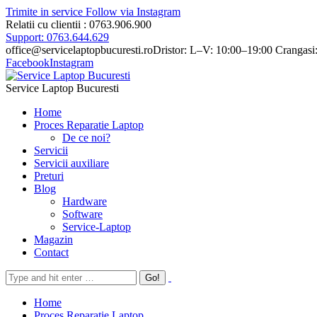
Trimite in service
Follow via Instagram
Relatii cu clientii : 0763.906.900
Support: 0763.644.629
office@servicelaptopbucuresti.ro
Dristor: L–V: 10:00–19:00 Crangasi
Facebook
Instagram
Service Laptop Bucuresti
Home
Proces Reparatie Laptop
De ce noi?
Servicii
Servicii auxiliare
Preturi
Blog
Hardware
Software
Service-Laptop
Magazin
Contact
Home
Proces Reparatie Laptop