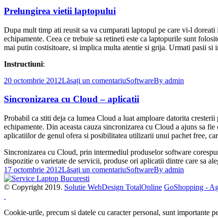
Prelungirea vietii laptopului
Dupa mult timp ati reusit sa va cumparati laptopul pe care vi-l doreati iar
echipamente. Ceea ce trebuie sa retineti este ca laptopurile sunt folosite
mai putin costisitoare, si implica multa atentie si grija. Urmati pasii si
Instructiuni
:
20 octombrie 2012
Lăsați un comentariu
Software
By
admin
Sincronizarea cu Cloud – aplicatii
Probabil ca stiti deja ca lumea Cloud a luat amploare datorita cresterii p
echipamente. Din aceasta cauza sincronizarea cu Cloud a ajuns sa fie o 
aplicatiilor de genul ofera si posibilitatea utilizarii unui pachet free, c
Sincronizarea cu Cloud, prin intermediul produselor software corespunzat
dispozitie o varietate de servicii, produse ori aplicatii dintre care sa al
17 octombrie 2012
Lăsați un comentariu
Software
By
admin
© Copyright 2019.
Solutie WebDesign TotalOnline
GoShopping - Agr
Cookie-urile, precum si datele cu caracter personal, sunt importante pen