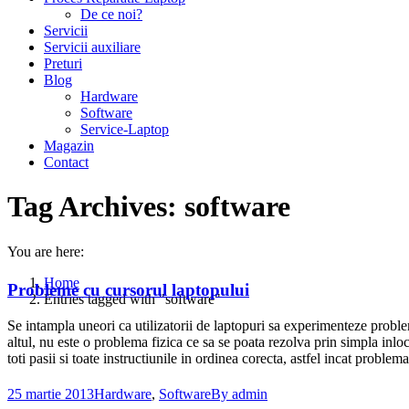
De ce noi?
Servicii
Servicii auxiliare
Preturi
Blog
Hardware
Software
Service-Laptop
Magazin
Contact
Tag Archives:
software
You are here:
Home
Probleme cu cursorul laptopului
Entries tagged with "software"
Se intampla uneori ca utilizatorii de laptopuri sa experimenteze problem
altul, nu este o problema fizica ce sa se poata rezolva prin simpla inloc
toti pasii si toate instructiunile in ordinea corecta, astfel incat proble
25 martie 2013
Hardware
,
Software
By
admin