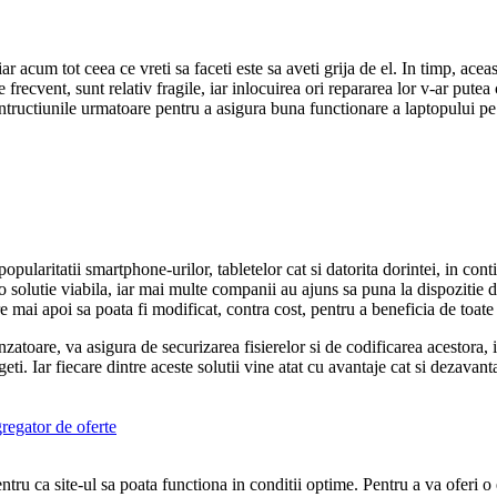
 acum tot ceea ce vreti sa faceti este sa aveti grija de el. In timp, aceast
 frecvent, sunt relativ fragile, iar inlocuirea ori repararea lor v-ar putea
 intructiunile urmatoare pentru a asigura buna functionare a laptopului pe c
opularitatii smartphone-urilor, tabletelor cat si datorita dorintei, in cont
solutie viabila, iar mai multe companii au ajuns sa puna la dispozitie di
are mai apoi sa poata fi modificat, contra cost, pentru a beneficia de toate 
oare, va asigura de securizarea fisierelor si de codificarea acestora, in
egeti. Iar fiecare dintre aceste solutii vine atat cu avantaje cat si dezava
egator de oferte
tru ca site-ul sa poata functiona in conditii optime. Pentru a va oferi o