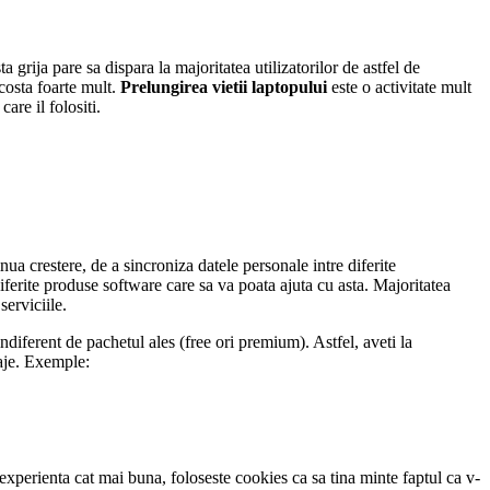
a grija pare sa dispara la majoritatea utilizatorilor de astfel de
 costa foarte mult.
Prelungirea vietii laptopului
este o activitate mult
are il folositi.
inua crestere, de a sincroniza datele personale intre diferite
ferite produse software care sa va poata ajuta cu asta. Majoritatea
serviciile.
diferent de pachetul ales (free ori premium). Astfel, aveti la
ntaje. Exemple:
 experienta cat mai buna, foloseste cookies ca sa tina minte faptul ca v-