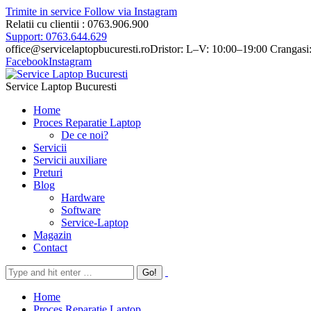
Trimite in service
Follow via Instagram
Relatii cu clientii : 0763.906.900
Support: 0763.644.629
office@servicelaptopbucuresti.ro
Dristor: L–V: 10:00–19:00 Crangasi
Facebook
Instagram
Service Laptop Bucuresti
Home
Proces Reparatie Laptop
De ce noi?
Servicii
Servicii auxiliare
Preturi
Blog
Hardware
Software
Service-Laptop
Magazin
Contact
Home
Proces Reparatie Laptop