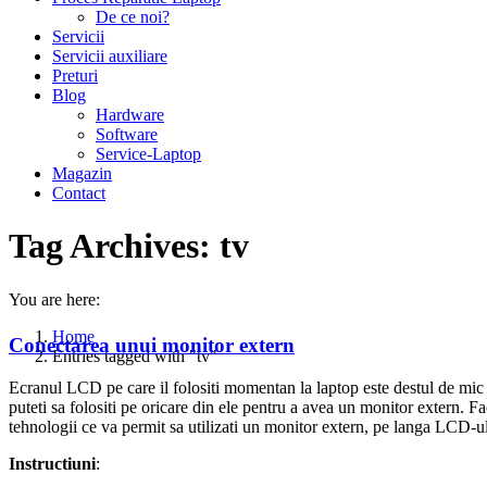
De ce noi?
Servicii
Servicii auxiliare
Preturi
Blog
Hardware
Software
Service-Laptop
Magazin
Contact
Tag Archives:
tv
You are here:
Home
Conectarea unui monitor extern
Entries tagged with "tv"
Ecranul LCD pe care il folositi momentan la laptop este destul de mic s
puteti sa folositi pe oricare din ele pentru a avea un monitor extern. 
tehnologii ce va permit sa utilizati un monitor extern, pe langa LCD-ul
Instructiuni
: