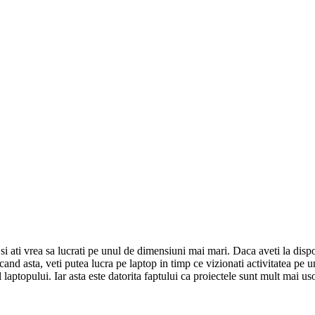
i ati vrea sa lucrati pe unul de dimensiuni mai mari. Daca aveti la dispo
Facand asta, veti putea lucra pe laptop in timp ce vizionati activitatea 
 laptopului. Iar asta este datorita faptului ca proiectele sunt mult mai u