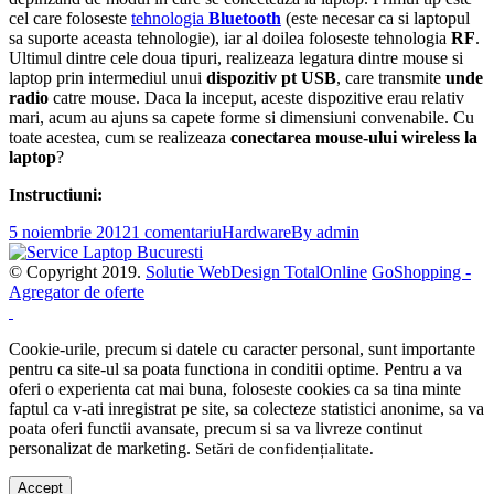
cel care foloseste
tehnologia
Bluetooth
(este necesar ca si laptopul
sa suporte aceasta tehnologie), iar al doilea foloseste tehnologia
RF
.
Ultimul dintre cele doua tipuri, realizeaza legatura dintre mouse si
laptop prin intermediul unui
dispozitiv pt USB
, care transmite
unde
radio
catre mouse. Daca la inceput, aceste dispozitive erau relativ
mari, acum au ajuns sa capete forme si dimensiuni convenabile. Cu
toate acestea, cum se realizeaza
conectarea mouse-ului wireless la
laptop
?
Instructiuni:
5 noiembrie 2012
1 comentariu
Hardware
By
admin
© Copyright 2019.
Solutie WebDesign TotalOnline
GoShopping -
Agregator de oferte
Cookie-urile, precum si datele cu caracter personal, sunt importante
pentru ca site-ul sa poata functiona in conditii optime. Pentru a va
oferi o experienta cat mai buna, foloseste cookies ca sa tina minte
faptul ca v-ati inregistrat pe site, sa colecteze statistici anonime, sa va
poata oferi functii avansate, precum si sa va livreze continut
personalizat de marketing.
Setări de confidențialitate
.
Accept