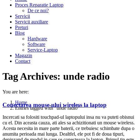
Proces Reparatie Laptop
De ce noi?
Servicii
Servicii auxiliare
Preturi
Blog
Hardware
Software
Service-Laptop
Magazin
Contact
Tag Archives:
unde radio
You are here:
Home
Conectarea mouse-ului wireless la laptop
Entries tagged with "unde radio"
Incercati sa folositi touchpad-ul laptopului insa nu va puteti obisnui
cu el. Din aceasta cauza, ati ales sa achizitionati un mouse wireless.
Acesta necesita in mare parte baterii, ce trebuiesc schimbate dupa o
anumita perioada mai lunga. Dealtfel, ele pot fi de doua tipuri,
depinzand de modul in care se conecteaza la laptop. Primul tip este