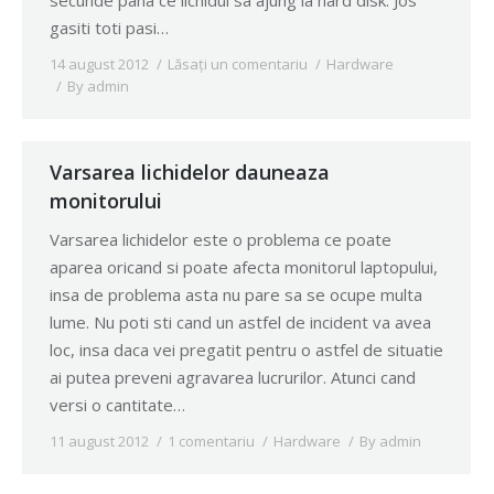
secunde pana ce lichidul sa ajung la hard disk. Jos
gasiti toti pasi…
14 august 2012
Lăsați un comentariu
Hardware
By
admin
Varsarea lichidelor dauneaza
monitorului
Varsarea lichidelor este o problema ce poate
aparea oricand si poate afecta monitorul laptopului,
insa de problema asta nu pare sa se ocupe multa
lume. Nu poti sti cand un astfel de incident va avea
loc, insa daca vei pregatit pentru o astfel de situatie
ai putea preveni agravarea lucrurilor. Atunci cand
versi o cantitate…
11 august 2012
1 comentariu
Hardware
By
admin