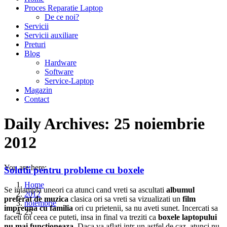
Proces Reparatie Laptop
De ce noi?
Servicii
Servicii auxiliare
Preturi
Blog
Hardware
Software
Service-Laptop
Magazin
Contact
Daily Archives:
25 noiembrie
2012
You are here:
Solutii pentru probleme cu boxele
Home
Se intampla uneori ca atunci cand vreti sa ascultati
albumul
2012
preferat de muzica
clasica ori sa vreti sa vizualizati un
film
noiembrie
impreuna cu familia
ori cu prietenii, sa nu aveti sunet. Incercati sa
25
faceti tot ceea ce puteti, insa in final va treziti ca
boxele laptopului
nu mai functioneaza.
Daca va aflati intr-un astfel de caz, atunci nu