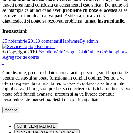
trageti prea rapid concluzia ca ecipamentul este stricat. De multe ori
se intampla ca atunci cand aveti
probleme cu boxele
, acestea sa se
rezolve urmand doar cativa
pasi
. Astfel ca, daca vreti sa
diagnosticati si poate sa rezolvati problema, urmati
instructiunile
.
Instructiuni
:
25 noiembrie 2012
3 comentarii
Hardware
By
admin
© Copyright 2019.
Solutie WebDesign TotalOnline
GoShopping -
Agregator de oferte
Cookie-urile, precum si datele cu caracter personal, sunt importante
pentru ca site-ul sa poata functiona in conditii optime. Pentru a va
oferi o experienta cat mai buna, foloseste cookies ca sa tina minte
faptul ca v-ati inregistrat pe site, sa colecteze statistici anonime, sa va
poata oferi functii avansate, precum si sa va livreze continut
personalizat de marketing.
Setări de confidențialitate
.
Accept
CONFIDENȚIALITATE
COOKIE-URI STRICT NECESARE