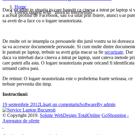
Home
Daca va aflati in situatia in care banuiti ca cineva a intrat pe laptop si 
Entries tagged with "istoricul internetului"
a acesat profilul de Facebook, sau s-a uitat prin fisiere, atunci s-ar put
sa aveti de-a face cu o logare neautorizata.
De multe ori se intampla ca persoanele din jurul vostru sa isi doreasca
sa va acceseze documentele personale. Si cum multe dintre document
le pastrati pe laptop, trebuie sa aveti grija macar sa fie
securizate
. Dar
daca va intrebati daca cineva a intrat pe laptop, sunt cateva metode pr
care puteti afla asta. O logare neautorizata poate oricand fi identificata
urmand cativa pasi.
De retinut: O logare neautorizata este o probelema foarte serioasa, ce
trebuie prevenita din timp.
Instructiuni:
19 septembrie 2012
Lăsați un comentariu
Software
By
admin
© Copyright 2019.
Solutie WebDesign TotalOnline
GoShopping -
Agregator de oferte