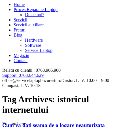
Home
Proces Reparatie Laptop
De ce noi?
Servicii
Servicii auxiliare
Preturi
Blog
Hardware
Software
Service-Laptop
Magazin
Contact
Relatii cu clientii : 0763.906.900
Support: 0763.644.629
office@servicelaptopbucuresti.ro
Dristor: L–V: 10:00–19:00
Crangasi: L-V: 10-18
Tag Archives:
istoricul
internetului
You are here:
Cum va dati seama de o logare neautorizata