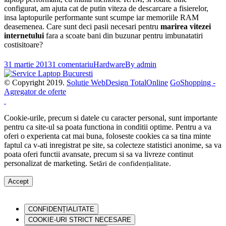
configurat, am ajuta cat de putin viteza de descarcare a fisierelor,
insa laptopurile performante sunt scumpe iar memoriile RAM
deasemenea. Care sunt deci pasii necesari pentru
marirea vitezei
internetului
fara a scoate bani din buzunar pentru imbunatatiri
costisitoare?
31 martie 2013
1 comentariu
Hardware
By
admin
© Copyright 2019.
Solutie WebDesign TotalOnline
GoShopping -
Agregator de oferte
Cookie-urile, precum si datele cu caracter personal, sunt importante
pentru ca site-ul sa poata functiona in conditii optime. Pentru a va
oferi o experienta cat mai buna, foloseste cookies ca sa tina minte
faptul ca v-ati inregistrat pe site, sa colecteze statistici anonime, sa va
poata oferi functii avansate, precum si sa va livreze continut
personalizat de marketing.
Setări de confidențialitate
.
Accept
CONFIDENȚIALITATE
COOKIE-URI STRICT NECESARE