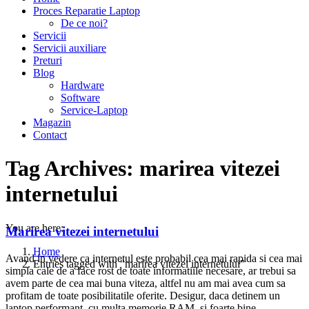
Proces Reparatie Laptop
De ce noi?
Servicii
Servicii auxiliare
Preturi
Blog
Hardware
Software
Service-Laptop
Magazin
Contact
Tag Archives:
marirea vitezei
internetului
You are here:
Marirea vitezei internetului
Home
Avand in vedere ca internetul este probabil cea mai rapida si cea mai
Entries tagged with "marirea vitezei internetului"
simpla cale de a face rost de toate informatiile necesare, ar trebui sa
avem parte de cea mai buna viteza, altfel nu am mai avea cum sa
profitam de toate posibilitatile oferite. Desigur, daca detinem un
laptop performant, cu multa memorie RAM, si foarte bine