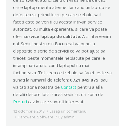
de software, atunci cand un virus ne da de cap,
orice laptop merita atentie. Iar cand un laptop se
defecteaza, primul lucru pe care trebuie sa il
faceti este sa veniti cu acesta intr-un service
autorizat, cu multa experienta, si care va poate
oferi
service laptop de calitate
. Aici intervenim
noi. Sediul nostru din Bucuresti va pune la
dispozitie o serie de servicii ce va pot ajuta sa
treceti peste momentele neplacute pe care le
intampinati atunci cand laptopul nu mai
fuctioneaza. Tot ceea ce trebuie sa faceti este sa
sunati la numarul de telefon:
0721.049.875
, sau
vizitati zona noastra de
Contact
pentru a afla
detalii despre localizarea sediului, ori zona de
Preturi
caz in care sunteti interesati.
12 octombrie 2013
Lăsați un comentariu
Hardware
,
Software
By
admin