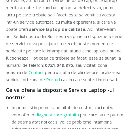
software, atunci cand un virus ne da de cap, orice laptop
merita atentie. Iar cand un laptop se defecteaza, primul
lucru pe care trebuie sa il faceti este sa veniti cu acesta
intr-un service autorizat, cu multa experienta, si care va
poate oferi
service laptop de calitate
. Aici intervenim
noi. Sediul nostru din Bucuresti va pune la dispozitie o serie
de servicii ce va pot ajuta sa treceti peste momentele
neplacute pe care le intampinati atunci cand laptopul nu mai
fuctioneaza. Tot ceea ce trebuie sa faceti este sa sunati la
numarul de telefon:
0721.049.875
, sau vizitati zona
noastra de
Contact
pentru a afla detalii despre localizarea
sediului, ori zona de
Preturi
caz in care sunteti interesati.
Ce va ofera la dispozitie Service Laptop -ul
nostru?
In primul si in primul rand uitati de costuri, caci noi va
vom oferi o
diagnosticare gratuita
prin care sa ne putem
da seama atat noi cat si voi ce probleme intampina