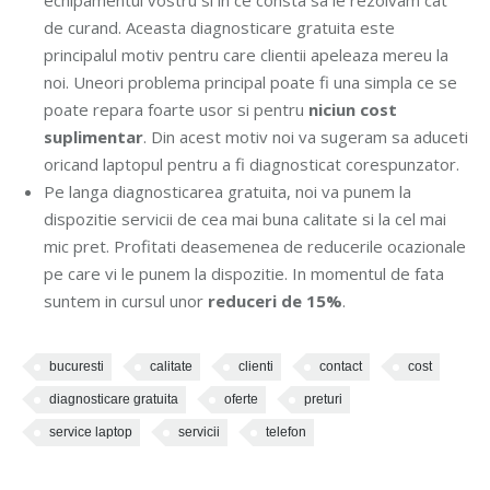
echipamentul vostru si in ce consta sa le rezolvam cat
de curand. Aceasta diagnosticare gratuita este
principalul motiv pentru care clientii apeleaza mereu la
noi. Uneori problema principal poate fi una simpla ce se
poate repara foarte usor si pentru
niciun cost
suplimentar
. Din acest motiv noi va sugeram sa aduceti
oricand laptopul pentru a fi diagnosticat corespunzator.
Pe langa diagnosticarea gratuita, noi va punem la
dispozitie servicii de cea mai buna calitate si la cel mai
mic pret. Profitati deasemenea de reducerile ocazionale
pe care vi le punem la dispozitie. In momentul de fata
suntem in cursul unor
reduceri de 15%
.
bucuresti
calitate
clienti
contact
cost
diagnosticare gratuita
oferte
preturi
service laptop
servicii
telefon