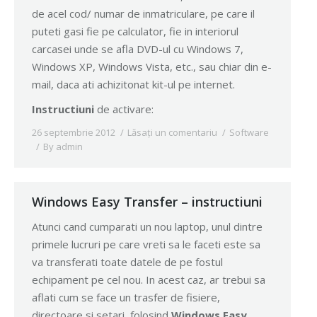
de acel cod/ numar de inmatriculare, pe care il
puteti gasi fie pe calculator, fie in interiorul
carcasei unde se afla DVD-ul cu Windows 7,
Windows XP, Windows Vista, etc., sau chiar din e-
mail, daca ati achizitonat kit-ul pe internet.
Instructiuni
de activare:
26 septembrie 2012
Lăsați un comentariu
Software
By
admin
Windows Easy Transfer – instructiuni
Atunci cand cumparati un nou laptop, unul dintre
primele lucruri pe care vreti sa le faceti este sa
va transferati toate datele de pe fostul
echipament pe cel nou. In acest caz, ar trebui sa
aflati cum se face un trasfer de fisiere,
directoare si setari, folosind
Windows Easy