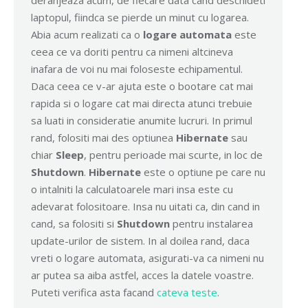
deranjeaza acum, de fiecare data cand deschideti
laptopul, fiindca se pierde un minut cu logarea.
Abia acum realizati ca o
logare automata
este
ceea ce va doriti pentru ca nimeni altcineva
inafara de voi nu mai foloseste echipamentul.
Daca ceea ce v-ar ajuta este o bootare cat mai
rapida si o logare cat mai directa atunci trebuie
sa luati in consideratie anumite lucruri. In primul
rand, folositi mai des optiunea
Hibernate
sau
chiar
Sleep
, pentru perioade mai scurte, in loc de
Shutdown
.
Hibernate
este o optiune pe care nu
o intalniti la calculatoarele mari insa este cu
adevarat folositoare. Insa nu uitati ca, din cand in
cand, sa folositi si
Shutdown
pentru instalarea
update-urilor de sistem. In al doilea rand, daca
vreti o logare automata, asigurati-va ca nimeni nu
ar putea sa aiba astfel, acces la datele voastre.
Puteti verifica asta facand
cateva teste
.