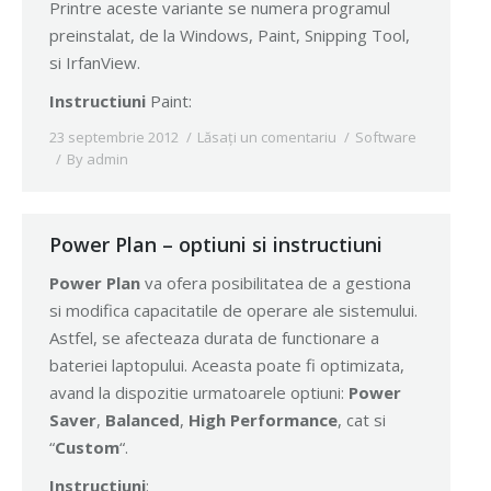
Printre aceste variante se numera programul
preinstalat, de la Windows, Paint, Snipping Tool,
si IrfanView.
Instructiuni
Paint:
23 septembrie 2012
Lăsați un comentariu
Software
By
admin
Power Plan – optiuni si instructiuni
Power Plan
va ofera posibilitatea de a gestiona
si modifica capacitatile de operare ale sistemului.
Astfel, se afecteaza durata de functionare a
bateriei laptopului. Aceasta poate fi optimizata,
avand la dispozitie urmatoarele optiuni:
Power
Saver
,
Balanced
,
High Performance
, cat si
“
Custom
“.
Instructiuni
: