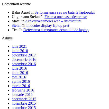
Comentarii recente
Balas Aurel
în
Se formateaza sau nu bateria laptopului
Ungureanu Stefan
în
Fixarea unei taste desprinse
Matei
în
Activarea camerei web – instructiuni
Stefan
în
Inlocuire display laptop pret
Ticu
în
Defectarea si repararea ecranului de laptop
Arhive
iulie 2021
iunie 2018
octombrie 2017
decembrie 2016
octombrie 2016
iulie 2016
iunie 2016
mai 2016
aprilie 2016
martie 2016
februarie 2016
ianuarie 2016
decembrie 2015
noiembrie 2015
octombrie 2015