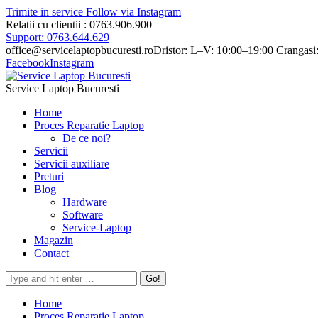
Trimite in service
Follow via Instagram
Relatii cu clientii : 0763.906.900
Support: 0763.644.629
office@servicelaptopbucuresti.ro
Dristor: L–V: 10:00–19:00 Crangasi
Facebook
Instagram
Service Laptop Bucuresti
Home
Proces Reparatie Laptop
De ce noi?
Servicii
Servicii auxiliare
Preturi
Blog
Hardware
Software
Service-Laptop
Magazin
Contact
Home
Proces Reparatie Laptop