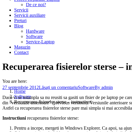
De ce noi?
Servicii
Servicii auxiliare
Preturi
Blog
Hardware
Software
Service-Laptop
Magazin
Contact
Recuperarea fisierelor sterse – i
You are here:
27 septembrie 2012
Lăsați un comentariu
Software
By
admin
Home
Software
Daca vi se intampla sa nu reusiti sa gasiti un fisier de pe laptop pe care 
Recuperarea fisierelor sterse – instructiuni
din “versiunile anterioare” (previous versions). Versiunile anterioare 
Astfel ca recuperarea fisierelor sterse pare mai simpla si mai accesibila
Instructiuni
recuperarea fisierelor sterse:
Pentru a incepe, mergeti in Windows Explorer. Ca apoi, sa ajungeti