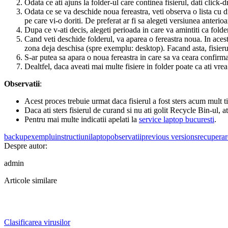
Odata ce ati ajuns la folder-ul care continea fisierul, dati click-d
Odata ce se va deschide noua fereastra, veti observa o lista cu di
pe care vi-o doriti. De preferat ar fi sa alegeti versiunea anterioar
Dupa ce v-ati decis, alegeti perioada in care va amintiti ca folderu
Cand veti deschide folderul, va aparea o fereastra noua. In acest 
zona deja deschisa (spre exemplu: desktop). Facand asta, fisierul 
S-ar putea sa apara o noua fereastra in care sa va ceara confirma
Dealtfel, daca aveati mai multe fisiere in folder poate ca ati vrea 
Observatii
:
Acest proces trebuie urmat daca fisierul a fost sters acum mult ti
Daca ati sters fisierul de curand si nu ati golit Recycle Bin-ul, a
Pentru mai multe indicatii apelati la
service laptop bucuresti
.
backup
exemplu
instructiuni
laptop
observatii
previous versions
recuperare
Despre autor:
admin
Articole similare
Clasificarea virusilor