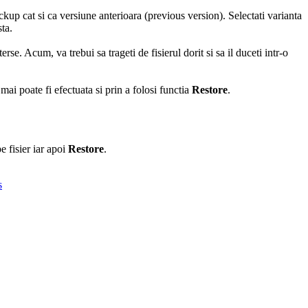
ackup cat si ca versiune anterioara (previous version). Selectati varianta
sta.
se. Acum, va trebui sa trageti de fisierul dorit si sa il duceti intr-o
 mai poate fi efectuata si prin a folosi functia
Restore
.
e fisier iar apoi
Restore
.
s