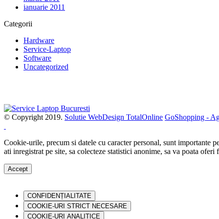
ianuarie 2011
Categorii
Hardware
Service-Laptop
Software
Uncategorized
Imprimante laser second hand ieftine
© Copyright 2019.
Solutie WebDesign TotalOnline
GoShopping - Agr
Cookie-urile, precum si datele cu caracter personal, sunt importante pen
ati inregistrat pe site, sa colecteze statistici anonime, sa va poata ofe
Accept
CONFIDENȚIALITATE
COOKIE-URI STRICT NECESARE
COOKIE-URI ANALITICE