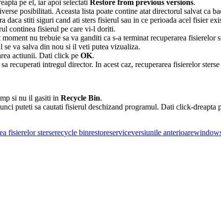
reapta pe el, iar apoi selectati
Restore from previous versions
.
verse posibilitati. Aceasta lista poate contine atat directorul salvat ca b
a daca stiti siguri cand ati sters fisierul sau in ce perioada acel fisier exi
l continea fisierul pe care vi-l doriti.
moment nu trebuie sa va ganditi ca s-a terminat recuperarea fisierelor ster
se va salva din nou si il veti putea vizualiza.
rea actiunii. Dati click pe
OK
.
sa recuperati intregul director. In acest caz, recuperarea fisierelor sterse
mp si nu il gasiti in
Recycle Bin
.
tunci puteti sa cautati fisierul deschizand programul. Dati click-dreapta p
a fisierelor sterse
recycle bin
restore
service
versiunile anterioare
window