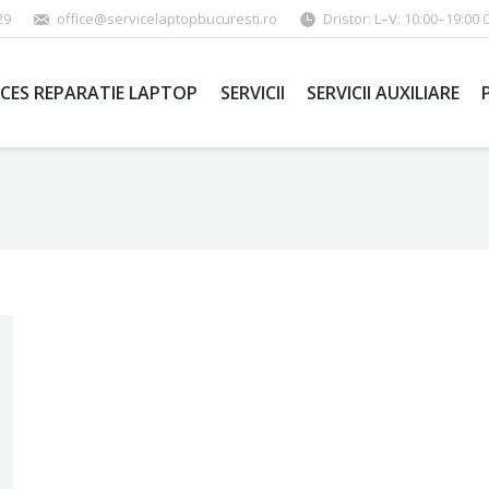
29
office@servicelaptopbucuresti.ro
Dristor: L–V: 10:00–19:00 
CES REPARATIE LAPTOP
SERVICII
SERVICII AUXILIARE