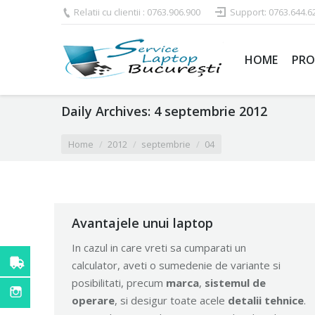
Relatii cu clientii : 0763.906.900
Support: 0763.644.6
HOME
PRO
Daily Archives:
4 septembrie 2012
You are here:
Home
2012
septembrie
04
Avantajele unui laptop
In cazul in care vreti sa cumparati un
calculator, aveti o sumedenie de variante si
posibilitati, precum
marca
,
sistemul de
operare
, si desigur toate acele
detalii tehnice
.