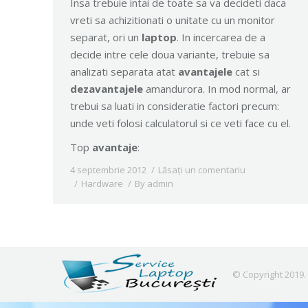
Insa trebuie intai de toate sa va decideti daca
vreti sa achizitionati o unitate cu un monitor
separat, ori un
laptop
. In incercarea de a
decide intre cele doua variante, trebuie sa
analizati separata atat
avantajele
cat si
dezavantajele
amandurora. In mod normal, ar
trebui sa luati in consideratie factori precum:
unde veti folosi calculatorul si ce veti face cu el.
Top
avantaje
:
4 septembrie 2012
Lăsați un comentariu
Hardware
By
admin
© Copyright 2019.