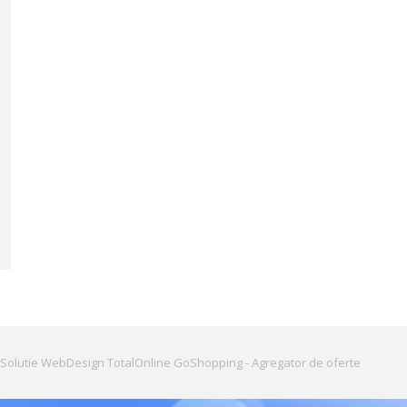
Solutie WebDesign TotalOnline
GoShopping - Agregator de oferte