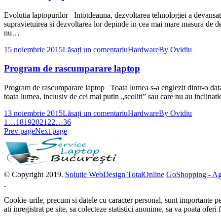
Evolutia laptopurilor Intotdeauna, dezvoltarea tehnologiei a devansat
supravietuirea si dezvoltarea lor depinde in cea mai mare masura de de
nu…
15 noiembrie 2015
Lăsați un comentariu
Hardware
By
Ovidiu
Program de rascumparare laptop
Program de rascumparare laptop Toata lumea s-a englezit dintr-o data, 
toata lumea, inclusiv de cei mai putin „scoliti” sau care nu au inclinati
13 noiembrie 2015
Lăsați un comentariu
Hardware
By
Ovidiu
1
…
18
19
20
21
22
…
36
Prev page
Next page
© Copyright 2019.
Solutie WebDesign TotalOnline
GoShopping - Agr
Cookie-urile, precum si datele cu caracter personal, sunt importante pen
ati inregistrat pe site, sa colecteze statistici anonime, sa va poata ofe