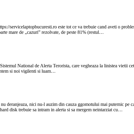
tps://servicelaptopbucuresti.ro este tot ce va trebuie cand aveti o proble
foarte mare de „cazuri” rezolvate, de peste 81% (restul…
 Sistemul National de Alerta Terorista, care vegheaza la linistea vietii cet
untem si noi vigilenti si luam…
nu deranjeaza, nici nu-l auzim din cauza ggomotului mai puternic pe care
hard disk trebuie sa intram in alerta si sa mergem neintarziat cu…