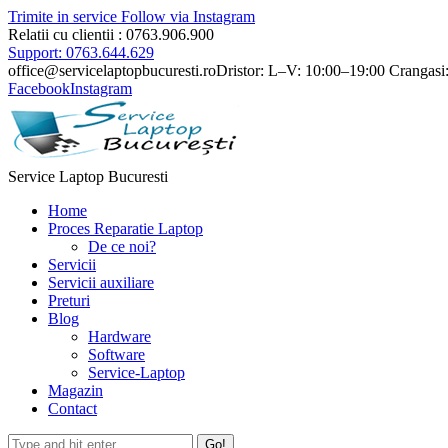
Trimite in service
Follow via Instagram
Relatii cu clientii : 0763.906.900
Support: 0763.644.629
office@servicelaptopbucuresti.ro
Dristor: L–V: 10:00–19:00 Crangasi
Facebook
Instagram
Service Laptop Bucuresti
Home
Proces Reparatie Laptop
De ce noi?
Servicii
Servicii auxiliare
Preturi
Blog
Hardware
Software
Service-Laptop
Magazin
Contact