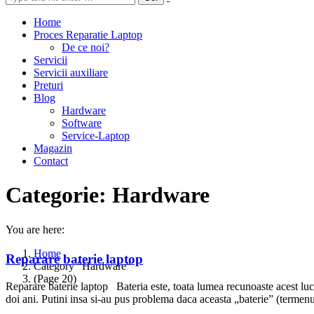
Home
Proces Reparatie Laptop
De ce noi?
Servicii
Servicii auxiliare
Preturi
Blog
Hardware
Software
Service-Laptop
Magazin
Contact
Categorie:
Hardware
You are here:
Home
Reparare baterie laptop
Category "Hardware"
(Page 20)
Reparare baterie laptop Bateria este, toata lumea recunoaste acest luc
doi ani. Putini insa si-au pus problema daca aceasta „baterie” (termen