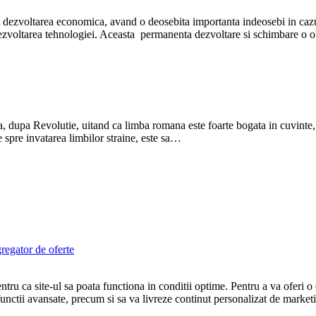
 dezvoltarea economica, avand o deosebita importanta indeosebi in cazul
zvoltarea tehnologiei. Aceasta permanenta dezvoltare si schimbare o obs
dupa Revolutie, uitand ca limba romana este foarte bogata in cuvinte, co
e spre invatarea limbilor straine, este sa…
egator de oferte
tru ca site-ul sa poata functiona in conditii optime. Pentru a va oferi o
ri functii avansate, precum si sa va livreze continut personalizat de marke