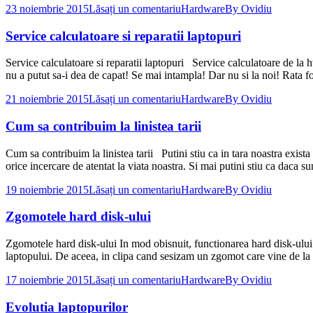
23 noiembrie 2015
Lăsați un comentariu
Hardware
By
Ovidiu
Service calculatoare si reparatii laptopuri
Service calculatoare si reparatii laptopuri Service calculatoare de la ht
nu a putut sa-i dea de capat! Se mai intampla! Dar nu si la noi! Rata 
21 noiembrie 2015
Lăsați un comentariu
Hardware
By
Ovidiu
Cum sa contribuim la linistea tarii
Cum sa contribuim la linistea tarii Putini stiu ca in tara noastra exista
orice incercare de atentat la viata noastra. Si mai putini stiu ca daca s
19 noiembrie 2015
Lăsați un comentariu
Hardware
By
Ovidiu
Zgomotele hard disk-ului
Zgomotele hard disk-ului In mod obisnuit, functionarea hard disk-ului 
laptopului. De aceea, in clipa cand sesizam un zgomot care vine de la 
17 noiembrie 2015
Lăsați un comentariu
Hardware
By
Ovidiu
Evolutia laptopurilor