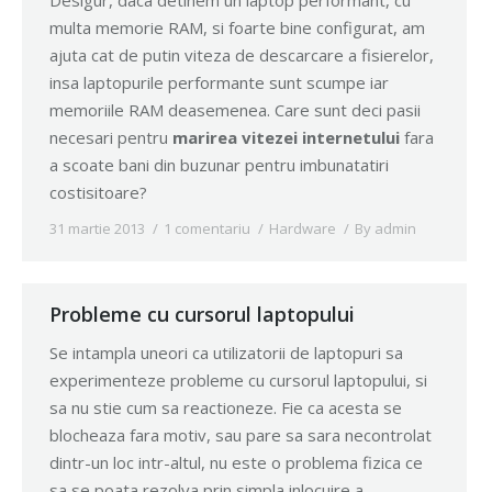
Desigur, daca detinem un laptop performant, cu
multa memorie RAM, si foarte bine configurat, am
ajuta cat de putin viteza de descarcare a fisierelor,
insa laptopurile performante sunt scumpe iar
memoriile RAM deasemenea. Care sunt deci pasii
necesari pentru
marirea vitezei internetului
fara
a scoate bani din buzunar pentru imbunatatiri
costisitoare?
31 martie 2013
1 comentariu
Hardware
By
admin
Probleme cu cursorul laptopului
Se intampla uneori ca utilizatorii de laptopuri sa
experimenteze probleme cu cursorul laptopului, si
sa nu stie cum sa reactioneze. Fie ca acesta se
blocheaza fara motiv, sau pare sa sara necontrolat
dintr-un loc intr-altul, nu este o problema fizica ce
sa se poata rezolva prin simpla inlocuire a