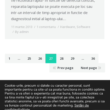
fie rezolvata rapid? In functie de defectul constat,
reparatia laptopului se poate executa pe loc sau
intr-un interval de timp apropriat in functie de
diagnosticul initial al laptop-ului.…
11 martie 2013
1 comentariu
Hardware
,
Software
By
admin
1
…
25
26
27
28
29
…
36
Prev page
Next page
Cookie-urile, precum si datele cu caracter personal, sunt
importante pentru ca site-ul sa poata functiona in conditii optime.
Pentru a va oferi o experienta cat mai buna, foloseste cookies ca
sa tina minte faptul ca v-ati inregistrat pe site, sa colecteze
statistici anonime, sa va poata oferi functii avansate, precum si sa
Setări de
va livreze continut personalizat de marketing.
confidențialitate
.