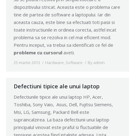
dispozitivului stricat. Aceasta este o problema care
tine de partea de software a laptopului. Iar din
aceasta cauza, este bine sa efectuati toti pasii si
toate instructiunile in ordinea corecta, astfel incat
problema sa se rezolva in cel mai eficient mod.
Pentru inceput, va trebui sa identificati ce fel de
probleme cu cursorul
aveti.
25 martie 2013
Hardware
,
Software
By
admin
Defectiuni tipice ale unui laptop
Defectiunile tipice ale unui laptop HP, Acer,
Toshiba, Sony Vaio, Asus, Dell, Fujitsu Siemens,
Msi, LG, Samsung, Packard Bell este
supraincalzirea. La baza defectiunii unui laptop
principalul vinovat este praful si fluctuatiile de
tensiune acestea fiind intalnite adesea Lista