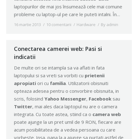
laptopurilor de mai jos însumează cele mai comune
probleme cu laptop-ul pe care le puteti intalni. În…
16 martie 2013
10 comentarii
Hardware
By
admin
Conectarea camerei web: Pasi si
indicatii
De multe ori se intampla sa va aflati in fata
laptopului si sa vreti sa vorbiti cu
prietenii
apropiati
ori cu
familia
. Utilizatorii obisnuiti
opteaza adesea pentru o convorbire obisnuita, in
scris, folosind
Yahoo Messenger
,
Facebook
sau
Twitter
, mai ales daca laptopul nu are o camera
integrata. Cu toate astea, stiind ca o
camera web
poate ajunge la un pret umil de 9 RON, fiecare are
acum posibilitatea de a vedea persoana cu care
vorbeste. Insa, pana la a ajunge sa purtati astfel de