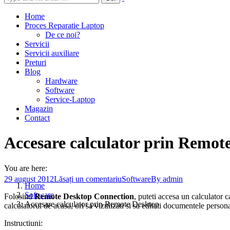
Home
Proces Reparatie Laptop
De ce noi?
Servicii
Servicii auxiliare
Preturi
Blog
Hardware
Software
Service-Laptop
Magazin
Contact
Accesare calculator prin Remot
You are here:
29 august 2012
Lăsați un comentariu
Software
By
admin
Home
Software
Folosind
Remote Desktop Connection
, puteti accesa un calculator c
Accesare calculator prin Remote Desktop
calculatorul de acasa, ori sa vizulizati si sa editati documentele personal
Instructiuni: