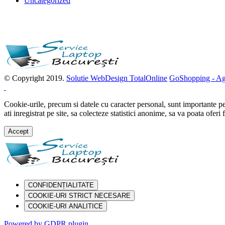
Uncategorized
Imprimante laser second hand ieftine
© Copyright 2019.
Solutie WebDesign TotalOnline
GoShopping - Agr
Cookie-urile, precum si datele cu caracter personal, sunt importante pen
ati inregistrat pe site, sa colecteze statistici anonime, sa va poata ofe
Accept
CONFIDENȚIALITATE
COOKIE-URI STRICT NECESARE
COOKIE-URI ANALITICE
Powered by GDPR plugin