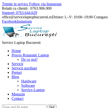
Trimite in service
Follow via Instagram
Relatii cu clientii : 0763.906.900
Support: 0763.644.629
office@servicelaptopbucuresti.ro
Dristor: L–V: 10:00–19:00 Crangasi
Facebook
Instagram
Service Laptop Bucuresti
Home
Proces Reparatie Laptop
De ce noi?
Servicii
Servicii auxiliare
Preturi
Blog
Hardware
Software
Service-Laptop
Magazin
Contact