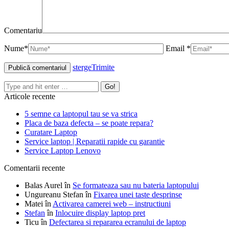
Comentariu
Nume*
Email *
sterge
Trimite
Articole recente
5 semne ca laptopul tau se va strica
Placa de baza defecta – se poate repara?
Curatare Laptop
Service laptop | Reparatii rapide cu garantie‎
Service Laptop Lenovo
Comentarii recente
Balas Aurel
în
Se formateaza sau nu bateria laptopului
Ungureanu Stefan
în
Fixarea unei taste desprinse
Matei
în
Activarea camerei web – instructiuni
Stefan
în
Inlocuire display laptop pret
Ticu
în
Defectarea si repararea ecranului de laptop