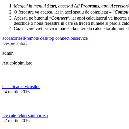
Mergeti in meniul
Start
, accesati
All Programs
, apoi
Accessori
O fereastra va aparea, iar in acel spatiu de completat – “
Comput
Apasati pe butonul “
Connect
“, iar apoi calculatorul va incerca
deschide o noua fereastra in care sa treceti numele si parola calcu
Caz in care vreti sa va intoarceti la interfata calculatorului initi
accessories
IP
remote desktop connection
service
Despre autor:
admin
Articole similare
Clasificarea virusilor
24 martie 2016
De cate feluri sunt virusii
22 martie 2016