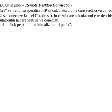
es
, iar in final –
Remote Desktop Connection
.
er:
” va trebui sa specificati IP-ul calculatorului la care vreti sa va conect
 sa se conecteze la acel IP (adresa). In cazul care calculatorul este des
latorului la care vreti sa va conectati.
al, dati click pe bara de minimalizare ori pe “x”.