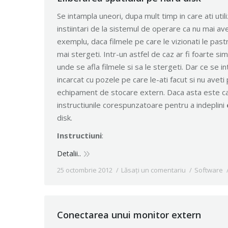
Se intampla uneori, dupa mult timp in care ati utili
instiintari de la sistemul de operare ca nu mai av
exemplu, daca filmele pe care le vizionati le pastra
mai stergeti. Intr-un astfel de caz ar fi foarte si
unde se afla filmele si sa le stergeti. Dar ce se 
incarcat cu pozele pe care le-ati facut si nu aveti
echipament de stocare extern. Daca asta este cazu
instructiunile corespunzatoare pentru a indeplini
disk.
Instructiuni
:
Detalii..
25 octombrie 2012
Lăsați un comentariu
Software
Conectarea unui monitor extern