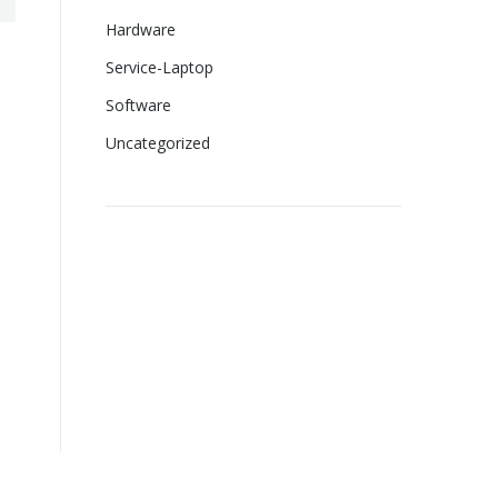
Hardware
Service-Laptop
Software
Uncategorized
Imprimante
laser second
hand ieftine