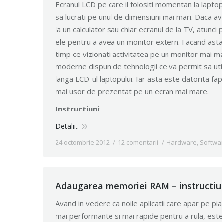
Ecranul LCD pe care il folositi momentan la laptop
sa lucrati pe unul de dimensiuni mai mari. Daca av
la un calculator sau chiar ecranul de la TV, atunci p
ele pentru a avea un monitor extern. Facand asta,
timp ce vizionati activitatea pe un monitor mai m
moderne dispun de tehnologii ce va permit sa util
langa LCD-ul laptopului. Iar asta este datorita fap
mai usor de prezentat pe un ecran mai mare.
Instructiuni
:
Detalii..
24 octombrie 2012
12 comentarii
Hardware
,
Softwa
Adaugarea memoriei RAM – instructiu
Avand in vedere ca noile aplicatii care apar pe p
mai performante si mai rapide pentru a rula, este