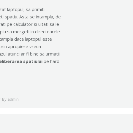
zat laptopul, sa primiti
eti spatiu. Asta se intampla, de
ti pe calculator si uitati sa le
mplu sa mergeti in directoarele
intampla daca laptopul este
 prin apropiere vreun
l atunci ar fi bine sa urmatii
eliberarea spatiului
pe hard
By
admin