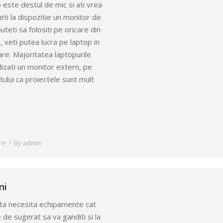
 este destul de mic si ati vrea
eti la dispozitie un monitor de
uteti sa folositi pe oricare din
 veti putea lucra pe laptop in
are. Majoritatea laptopurile
izati un monitor extern, pe
tului ca proiectele sunt mult
re
By
admin
ni
iata necesita echipamente cat
 de sugerat sa va ganditi si la