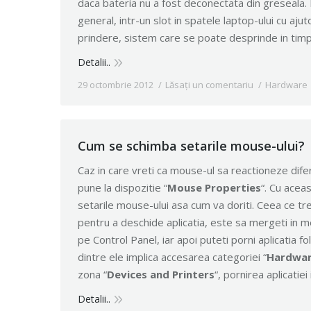
daca bateria nu a fost deconectata din greseala. 
general, intr-un slot in spatele laptop-ului cu aj
prindere, sistem care se poate desprinde in timpu
Detalii..
29 octombrie 2012
Lăsați un comentariu
Hardware
Cum se schimba setarile mouse-ului?
Caz in care vreti ca mouse-ul sa reactioneze dif
pune la dispozitie “
Mouse Properties
“. Cu aceas
setarile mouse-ului asa cum va doriti. Ceea ce tre
pentru a deschide aplicatia, este sa mergeti in meni
pe Control Panel, iar apoi puteti porni aplicatia 
dintre ele implica accesarea categoriei “
Hardwar
zona “
Devices and Printers
“, pornirea aplicatie
Detalii..