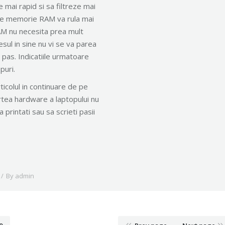
mai rapid si sa filtreze mai
B de memorie RAM va rula mai
AM nu necesita prea mult
esul in sine nu vi se va parea
 pas. Indicatiile urmatoare
puri.
rticolul in continuare de pe
artea hardware a laptopului nu
printati sau sa scrieti pasii
By
admin