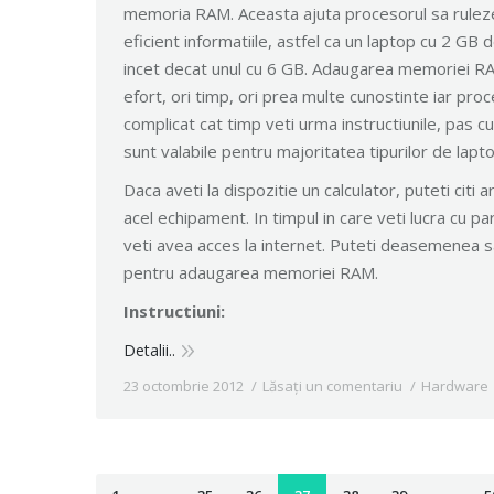
memoria RAM. Aceasta ajuta procesorul sa ruleze 
eficient informatiile, astfel ca un laptop cu 2 G
incet decat unul cu 6 GB. Adaugarea memoriei R
efort, ori timp, ori prea multe cunostinte iar proc
complicat cat timp veti urma instructiunile, pas cu
sunt valabile pentru majoritatea tipurilor de lapto
Daca aveti la dispozitie un calculator, puteti citi a
acel echipament. In timpul in care veti lucra cu p
veti avea acces la internet. Puteti deasemenea sa 
pentru adaugarea memoriei RAM.
Instructiuni:
Detalii..
23 octombrie 2012
Lăsați un comentariu
Hardware