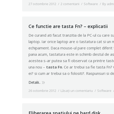
27 octombrie 2012
2 comentarii
Software
By
adm
Ce functie are tasta Fn? – explicatii
De curand ati facut tranzitia de la PC-ul cu care su
laptop. Iar orice laptop are o tastatura cat si u
echipament. Daca mouse-ul pare complet diferit fa
pana acum, tastatura este in schimb destul de 
acestea s-ar putea sa fi observat ca printre taste
una nou –
tasta Fn
. Ce ar trebui sa fie tasta Fn? 
ei? si cum ar trebui sa o folositi?. Raspunsuri si det
Detalii..
26 octombrie 2012
Lăsați un comentariu
Software
Eliberarea spatiului pe hard disk