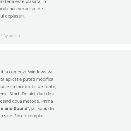
Bateria este plasata, in
utorul unui mecanism de
l deplasarii.
By
admin
erit la comenzi, Windows va
ta aplicatie puteti modifica
buie sa faceti intai de toate,
ul Start. De aici, dati click
folosind doua metode. Prima
e and Sound
“, iar apoi, din
i in sine. Spre exemplu: