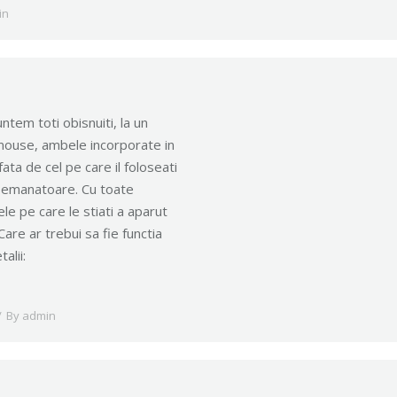
in
ntem toti obisnuiti, la un
n mouse, ambele incorporate in
ta de cel pe care il foloseati
asemanatoare. Cu toate
le pe care le stiati a aparut
Care ar trebui sa fie functia
alii:
By
admin