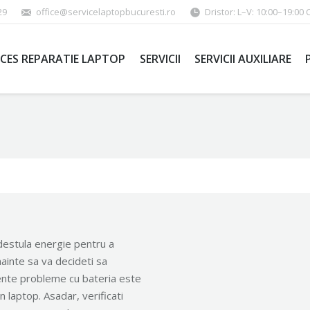
29
office@servicelaptopbucuresti.ro
Dristor: L–V: 10:00–19:00 
CES REPARATIE LAPTOP
SERVICII
SERVICII AUXILIARE
destula energie pentru a
inainte sa va decideti sa
vente probleme cu bateria este
n laptop. Asadar, verificati