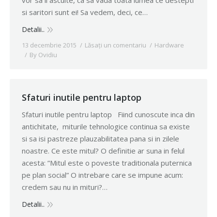
vor sa ii asculte, ca sa vada toata lumea ce destepti
si saritori sunt ei! Sa vedem, deci, ce…
Detalii..
13 decembrie 2015
Lăsați un comentariu
Hardware
By
Ovidiu
Sfaturi inutile pentru laptop
Sfaturi inutile pentru laptop Fiind cunoscute inca din
antichitate, miturile tehnologice continua sa existe
si sa isi pastreze plauzabilitatea pana si in zilele
noastre. Ce este mitul? O definitie ar suna in felul
acesta: ”Mitul este o poveste traditionala puternica
pe plan social” O intrebare care se impune acum:
credem sau nu in mituri?…
Detalii..