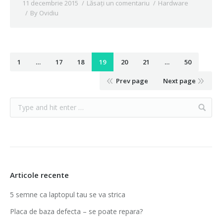
11 decembrie 2015
Lăsați un comentariu
Hardware
By
Ovidiu
1
…
17
18
19
20
21
…
50
Prev page
Next page
Articole recente
5 semne ca laptopul tau se va strica
Placa de baza defecta – se poate repara?