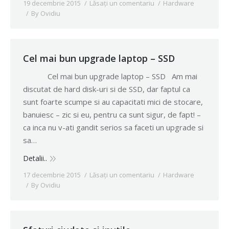
19 decembrie 2015
Lăsați un comentariu
Hardware
By
Ovidiu
Cel mai bun upgrade laptop – SSD
Cel mai bun upgrade laptop – SSD Am mai
discutat de hard disk-uri si de SSD, dar faptul ca
sunt foarte scumpe si au capacitati mici de stocare,
banuiesc – zic si eu, pentru ca sunt sigur, de fapt! –
ca inca nu v-ati gandit serios sa faceti un upgrade si
sa…
Detalii..
17 decembrie 2015
Lăsați un comentariu
Hardware
By
Ovidiu