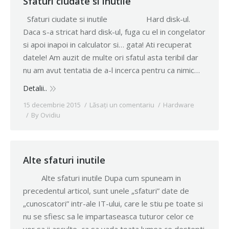
Sfaturi ciudate si inutile
Sfaturi ciudate si inutile Hard disk-ul.
Daca s-a stricat hard disk-ul, fuga cu el in congelator
si apoi inapoi in calculator si… gata! Ati recuperat
datele! Am auzit de multe ori sfatul asta teribil dar
nu am avut tentatia de a-l incerca pentru ca nimic…
Detalii..
15 decembrie 2015
Lăsați un comentariu
Hardware
By
Ovidiu
Alte sfaturi inutile
Alte sfaturi inutile Dupa cum spuneam in
precedentul articol, sunt unele „sfaturi” date de
„cunoscatori” intr-ale IT-ului, care le stiu pe toate si
nu se sfiesc sa le impartaseasca tuturor celor ce