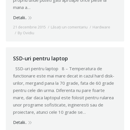
propriu unde puteti gasi aproape orice piese la
mana a…
Detalii..
21 decembrie 2015
Lăsați un comentariu
Hardware
By
Ovidiu
SSD-uri pentru laptop
SSD-uri pentru laptop 8 – Temperatura de
functionare este mai mare decat in cazul hard disk-
urilor, mergand pana la 70 grade, fata de 60 grade
pentru cele din urma. Diferenta nu pare foarte
mare, dar daca laptopul este folosit pentru rularea
unor programe sofisticate, ingineresti sau de
proiectare, atunci cele 10 grade se…
Detalii..