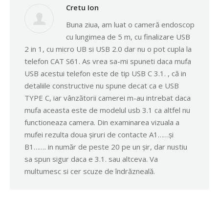
Cretu Ion
Buna ziua, am luat o cameră endoscop
cu lungimea de 5 m, cu finalizare USB
2 in 1, cu micro UB si USB 2.0 dar nu o pot cupla la
telefon CAT S61. As vrea sa-mi spuneti daca mufa
USB acestui telefon este de tip USB C 3.1. , că in
detaliile constructive nu spune decat ca e USB
TYPE C, iar vânzătorii camerei m-au intrebat daca
mufa aceasta este de modelul usb 3.1 ca altfel nu
functioneaza camera. Din examinarea vizuala a
mufei rezulta doua șiruri de contacte A1……și
B1……. in număr de peste 20 pe un șir, dar nustiu
sa spun sigur daca e 3.1. sau altceva. Va
multumesc si cer scuze de îndrăzneală.