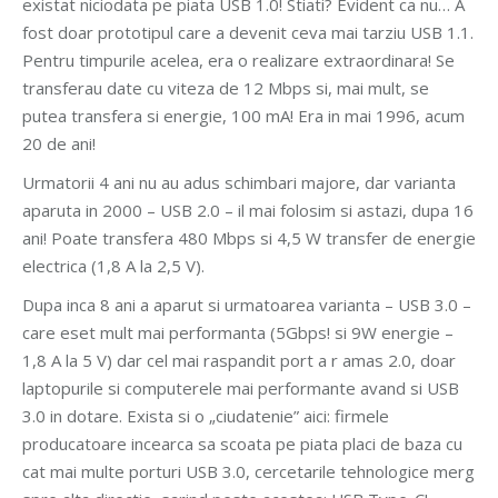
existat niciodata pe piata USB 1.0! Stiati? Evident ca nu… A
fost doar prototipul care a devenit ceva mai tarziu USB 1.1.
Pentru timpurile acelea, era o realizare extraordinara! Se
transferau date cu viteza de 12 Mbps si, mai mult, se
putea transfera si energie, 100 mA! Era in mai 1996, acum
20 de ani!
Urmatorii 4 ani nu au adus schimbari majore, dar varianta
aparuta in 2000 – USB 2.0 – il mai folosim si astazi, dupa 16
ani! Poate transfera 480 Mbps si 4,5 W transfer de energie
electrica (1,8 A la 2,5 V).
Dupa inca 8 ani a aparut si urmatoarea varianta – USB 3.0 –
care eset mult mai performanta (5Gbps! si 9W energie –
1,8 A la 5 V) dar cel mai raspandit port a r amas 2.0, doar
laptopurile si computerele mai performante avand si USB
3.0 in dotare. Exista si o „ciudatenie” aici: firmele
producatoare incearca sa scoata pe piata placi de baza cu
cat mai multe porturi USB 3.0, cercetarile tehnologice merg