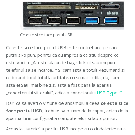
Ce este si ce face portul USB
Ce este si ce face portul USB este o intrebare pe care
putini si-o pun, penrtu ca au impresia ca stiu despre ce
este vorba: „A, este ala unde bag stick-ul sau imi pun
telefonul sa se incarce…” Si cam asta e totul! Rezumand si
reducand totul totul la utilitatea cea mai… utila, da, cam
asta e! Sau, mai bine zis, asta a fost pana la aparitia
„conectorului viitorului”, adica a conectorului
USB Type-C
.
Dar, ca sa aveti o viziune de ansamblu a ceea
ce este si ce
face portul USB
, trebuie sa o luam de la capat, adica de la
aparitia lui in configuratia computerelor si laptopurilor.
Aceasta „istorie” a portlui USB incepe cu o ciudatenie: nu a