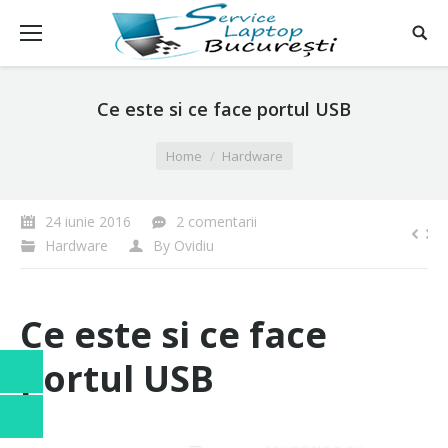
Ce este si ce face portul USB
You are here:
Home
Hardware
24 iunie 2016
2 comentarii
Hardware
By
Ovidiu
Ce este si ce face
portul USB