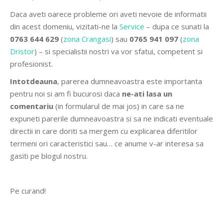
Daca aveti oarece probleme ori aveti nevoie de informatii
din acest domeniu, vizitati-ne la
Service
– dupa ce sunati la
0763 644 629
(
zona Crangasi
) sau
0765 941 097
(
zona
Dristor
) – si specialistii nostri va vor sfatui, competent si
profesionist.
Intotdeauna
, parerea dumneavoastra este importanta
pentru noi si am fi bucurosi daca
ne-ati lasa un
comentariu
(in formularul de mai jos) in care sa ne
expuneti parerile dumneavoastra si sa ne indicati eventuale
directii in care doriti sa mergem cu explicarea diferitilor
termeni ori caracteristici sau… ce anume v-ar interesa sa
gasiti pe blogul nostru.
Pe curand!