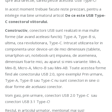
spre alta directie, sarind peste acestea: USB Type-C!
In acest moment trebuie facute niste precizari, pentru a
intelege mai bine urmatorul articol:
De ce este USB Type-
C conectorul viitorului.
Constructiv
, conectorii USB sunt realizati in mai multe
forme (dar avand aceleasi functii): Type-A, Type-B si,
ultima, cea revolutionara, Type-C. Intrucat utilizarea lor in
componenta unor device-uri de mici dimensiuni (tablete,
smartphon-uri, notebook-uri) impunea, de asemenea,
dimensiuni foarte mici, au aparut si mini-variante: Mini-A,
Mini-B, Micro-A, Micro-B sau Mini-AB. Toate acestea forme
fiind ale conectorului USB 2.0, spre exemplu! Prin urmare,
Type-A, Type-B sau Type-C nu sunt conectori in sine ci
doar forme ale aceluiasi conector.
Vom gasi, prin urmare, conectori USB 2.0 Type-C sau
conectori USB 3.1 Type-C!
Restul, in articolul urmator, mentionat mai sus!