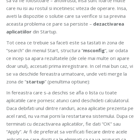
sa va fie folositoare – antivirusul, insa sunt foarte multe
care nu isi au rostul si incetinesc viteza de operare. Insa,
aveti la dispozitie o solutie care sa verifice si sa previna
aceasta problema ce pare sa persiste –
dezactivarea
aplicatiilor
din Startup.
Tot ceea ce trebuie sa faceti este sa tastati in zona de
“search” din meniul Start, structura “
msconfig
“, iar odata
ce incep sa apara rezultatele (de cele mai multe ori apare
doar unul), accesati prima inregistrare. In cel mai bun caz, vi
se va deschide fereastra urmatoare, unde veti merge la
zona de “
startup
” (penultima optiune):
In fereastra care s-a deschis se afla o lista cu toate
aplicatiile care pornesc atunci cand deschideti calculatorul.
Daca debifati unul dintre randuri, acea aplicatie prezenta pe
acel rand, nu va mai porni la restartarea sistemului. Dupa ce
terminati cu dezactivarea aplicatiilor, fie dati “OK” sau
“Apply”. Ar fi de preferat sa verificati fiecare dintre acele
aplicatii pe care doriti sa le eliminati ca sa va asigurati ca