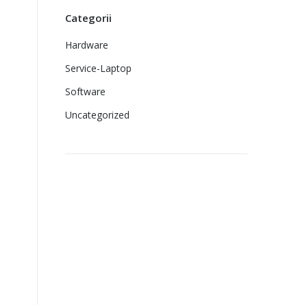
Categorii
Hardware
Service-Laptop
Software
Uncategorized
Imprimante
laser second
hand ieftine