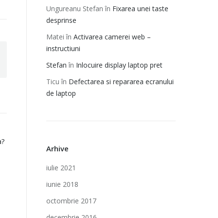
Ungureanu Stefan
în
Fixarea unei taste
desprinse
Matei
în
Activarea camerei web –
instructiuni
Stefan
în
Inlocuire display laptop pret
Ticu
în
Defectarea si repararea ecranului
de laptop
a?
Arhive
iulie 2021
iunie 2018
octombrie 2017
decembrie 2016