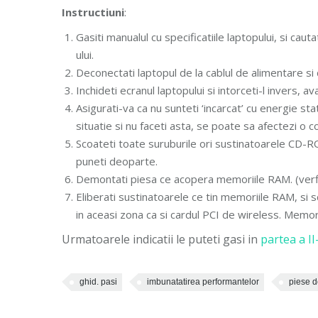
Instructiuni
:
Gasiti manualul cu specificatiile laptopului, si ca
ului.
Deconectati laptopul de la cablul de alimentare si
Inchideti ecranul laptopului si intorceti-l invers, 
Asigurati-va ca nu sunteti ‘incarcat’ cu energie sta
situatie si nu faceti asta, se poate sa afectezi o 
Scoateti toate suruburile ori sustinatoarele CD-ROM
puneti deoparte.
Demontati piesa ce acopera memoriile RAM. (verfic
Eliberati sustinatoarele ce tin memoriile RAM, si s
in aceasi zona ca si cardul PCI de wireless. Memori
Urmatoarele indicatii le puteti gasi in
partea a II
ghid. pasi
imbunatatirea performantelor
piese 