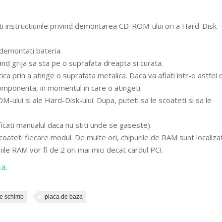
utati instructiunile privind demontarea CD-ROM-ului ori a Hard-Disk-
 demontati bateria.
avand grija sa sta pe o suprafata dreapta si curata.
tica prin a atinge o suprafata metalica. Daca va aflati intr-o astfel 
componenta, in momentul in care o atingeti.
-ului si ale Hard-Disk-ului. Dupa, puteti sa le scoateti si sa le
ati manualul daca nu stiti unde se gaseste).
coateti fiecare modul. De multe ori, chipurile de RAM sunt localiza
ile RAM vor fi de 2 ori mai mici decat cardul PCI.
-a
.
de schimb
placa de baza