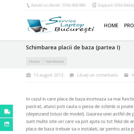
Relatii cu clientii : 0763.906.900
Support: 0763.644.6
HOME
PRO
Schimbarea placii de baza (partea I)
You are here:
Home
Hardware
13 august 2012
Lăsați un comentariu
H
In cazul in care placa de baza inceteaza sa mai functi
pastrat, atunci poti cauta o piesa de schimb si poate
(depinzand to
tusi de model). Gasirea unei astfel de p
sunt multe site-uri care va pot ajuta cu tot felul de 
placa de baza trebuie sa o instalati, iar pentru asta 