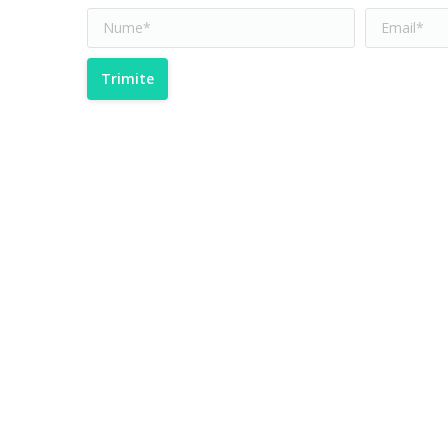
Nume*
Email *
Trimite