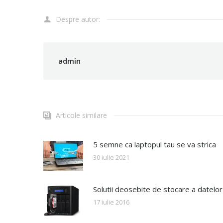
Despre autor:
admin
Articole similare
5 semne ca laptopul tau se va strica
30 iulie 2021
Solutii deosebite de stocare a datelor
17 iulie 2016