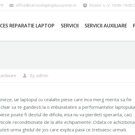
29
office@servicelaptopbucuresti.ro
Dristor: L–V: 10:00–19:00 
CES REPARATIE LAPTOP
SERVICII
SERVICII AUXILIARE
ardware
By
admin
oneze, iar laptopul cu cealalte piese care inca merg merita sa fie
 chiar sa te gandesti la o imbunatatire a performantelor laptopului
iese poate fi destul de dificila, insa nu va pierdeti speranta, caci
articole reconditionate de la alte echipamente. Odata ce achizitiona
puteti urma ghidul de jos care explica pasii ce trebuiesc urmati.