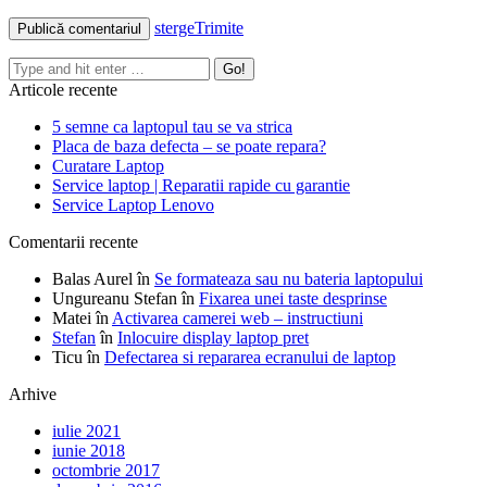
sterge
Trimite
Articole recente
5 semne ca laptopul tau se va strica
Placa de baza defecta – se poate repara?
Curatare Laptop
Service laptop | Reparatii rapide cu garantie‎
Service Laptop Lenovo
Comentarii recente
Balas Aurel
în
Se formateaza sau nu bateria laptopului
Ungureanu Stefan
în
Fixarea unei taste desprinse
Matei
în
Activarea camerei web – instructiuni
Stefan
în
Inlocuire display laptop pret
Ticu
în
Defectarea si repararea ecranului de laptop
Arhive
iulie 2021
iunie 2018
octombrie 2017