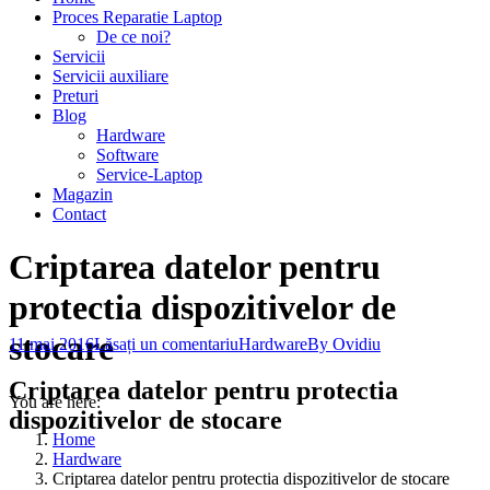
Proces Reparatie Laptop
De ce noi?
Servicii
Servicii auxiliare
Preturi
Blog
Hardware
Software
Service-Laptop
Magazin
Contact
Criptarea datelor pentru
protectia dispozitivelor de
stocare
11 mai 2016
Lăsați un comentariu
Hardware
By
Ovidiu
Criptarea datelor pentru protectia
You are here:
dispozitivelor de stocare
Home
Hardware
Criptarea datelor pentru protectia dispozitivelor de stocare