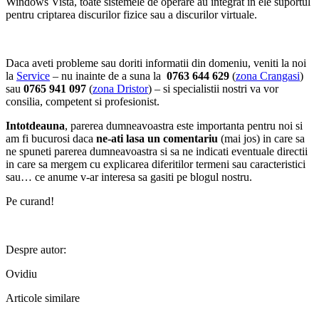
Windows Vista, toate sistemele de operare au integrat in ele suportul
pentru criptarea discurilor fizice sau a discurilor virtuale.
Daca aveti probleme sau doriti informatii din domeniu, veniti la noi
la
Service
– nu inainte de a suna la
0763 644 629
(
zona Crangasi
)
sau
0765 941 097
(
zona Dristor
) – si specialistii nostri va vor
consilia, competent si profesionist.
Intotdeauna
, parerea dumneavoastra este importanta pentru noi si
am fi bucurosi daca
ne-ati lasa un comentariu
(mai jos) in care sa
ne spuneti parerea dumneavoastra si sa ne indicati eventuale directii
in care sa mergem cu explicarea diferitilor termeni sau caracteristici
sau… ce anume v-ar interesa sa gasiti pe blogul nostru.
Pe curand!
Despre autor:
Ovidiu
Articole similare