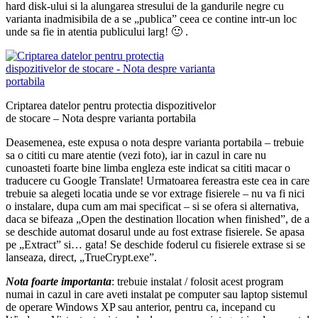
hard disk-ului si la alungarea stresului de la gandurile negre cu
varianta inadmisibila de a se „publica” ceea ce contine intr-un loc
unde sa fie in atentia publicului larg! 🙂 .
Criptarea datelor pentru protectia dispozitivelor
de stocare – Nota despre varianta portabila
Deasemenea, este expusa o nota despre varianta portabila – trebuie
sa o cititi cu mare atentie (vezi foto), iar in cazul in care nu
cunoasteti foarte bine limba engleza este indicat sa cititi macar o
traducere cu Google Translate! Urmatoarea fereastra este cea in care
trebuie sa alegeti locatia unde se vor extrage fisierele – nu va fi nici
o instalare, dupa cum am mai specificat – si se ofera si alternativa,
daca se bifeaza „Open the destination llocation when finished”, de a
se deschide automat dosarul unde au fost extrase fisierele. Se apasa
pe „Extract” si… gata! Se deschide foderul cu fisierele extrase si se
lanseaza, direct, „TrueCrypt.exe”.
Nota foarte importanta
: trebuie instalat / folosit acest program
numai in cazul in care aveti instalat pe computer sau laptop sistemul
de operare Windows XP sau anterior, pentru ca, incepand cu