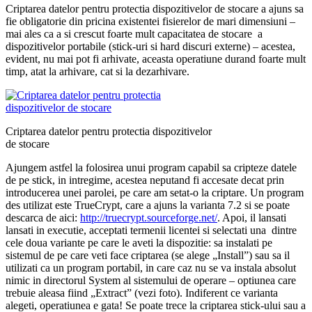
Criptarea datelor pentru protectia dispozitivelor de stocare a ajuns sa
fie obligatorie din pricina existentei fisierelor de mari dimensiuni –
mai ales ca a si crescut foarte mult capacitatea de stocare a
dispozitivelor portabile (stick-uri si hard discuri externe) – acestea,
evident, nu mai pot fi arhivate, aceasta operatiune durand foarte mult
timp, atat la arhivare, cat si la dezarhivare.
Criptarea datelor pentru protectia dispozitivelor
de stocare
Ajungem astfel la folosirea unui program capabil sa cripteze datele
de pe stick, in intregime, acestea neputand fi accesate decat prin
introducerea unei parolei, pe care am setat-o la criptare. Un program
des utilizat este TrueCrypt, care a ajuns la varianta 7.2 si se poate
descarca de aici:
http://truecrypt.sourceforge.net/
. Apoi, il lansati
lansati in executie, acceptati termenii licentei si selectati una dintre
cele doua variante pe care le aveti la dispozitie: sa instalati pe
sistemul de pe care veti face criptarea (se alege „Install”) sau sa il
utilizati ca un program portabil, in care caz nu se va instala absolut
nimic in directorul System al sistemului de operare – optiunea care
trebuie aleasa fiind „Extract” (vezi foto). Indiferent ce varianta
alegeti, operatiunea e gata! Se poate trece la criptarea stick-ului sau a